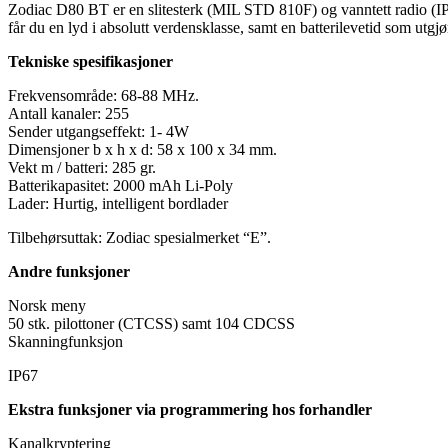
Zodiac D80 BT er en slitesterk (MIL STD 810F) og vanntett radio (IP67).
får du en lyd i absolutt verdensklasse, samt en batterilevetid som utgjø
Tekniske spesifikasjoner
Frekvensområde: 68-88 MHz.
Antall kanaler: 255
Sender utgangseffekt: 1- 4W
Dimensjoner b x h x d: 58 x 100 x 34 mm.
Vekt m / batteri: 285 gr.
Batterikapasitet: 2000 mAh Li-Poly
Lader: Hurtig, intelligent bordlader
Tilbehørsuttak: Zodiac spesialmerket “E”.
Andre funksjoner
Norsk meny
50 stk. pilottoner (CTCSS) samt 104 CDCSS
Skanningfunksjon
IP67
Ekstra funksjoner via programmering hos forhandler
Kanalkryptering