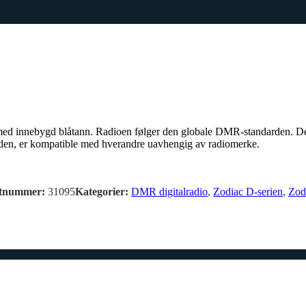
med innebygd blåtann. Radioen følger den globale DMR-standarden. Denn
rden, er kompatible med hverandre uavhengig av radiomerke.
tnummer:
31095
Kategorier:
DMR digitalradio
,
Zodiac D-serien
,
Zod