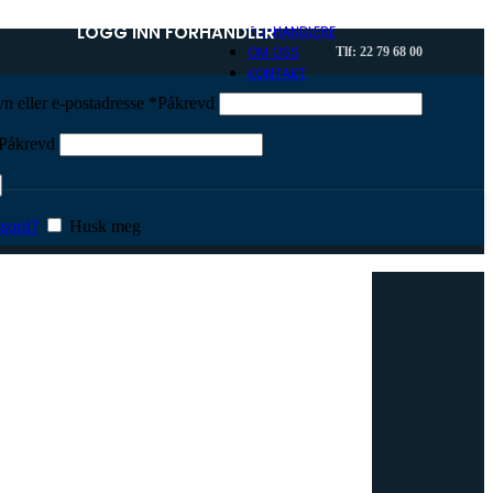
LOGG INN FORHANDLER
FORHANDLERE
OM OSS
Tlf: 22 79 68 00
KONTAKT
n eller e-postadresse
*
Påkrevd
Påkrevd
sord?
Husk meg