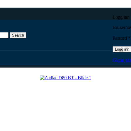
Logg inn
Brukernav
Search
Passord
*
Logg inn
Glemt pas