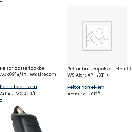
-
Peltor batteripakke
Peltor batteripakke Li-Ion til
ACK081B/1 til WS Litecom
WS Alert XP+/XPI+
Plus og Pro III
Peltor hørselvern
Peltor hørselvern
Art.nr.:
ACK081B/1
Art.nr.:
ACK012/1
-
-