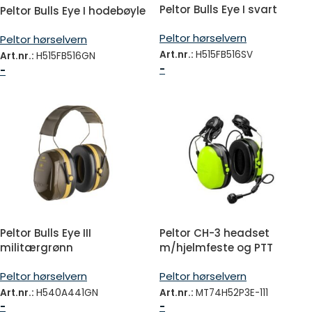
Peltor Bulls Eye I svart
Peltor Bulls Eye I hodebøyle
Peltor hørselvern
Peltor hørselvern
Art.nr.:
H515FB516SV
Art.nr.:
H515FB516GN
-
-
Peltor Bulls Eye III
Peltor CH-3 headset
militærgrønn
m/hjelmfeste og PTT
Peltor hørselvern
Peltor hørselvern
Art.nr.:
H540A441GN
Art.nr.:
MT74H52P3E-111
-
-