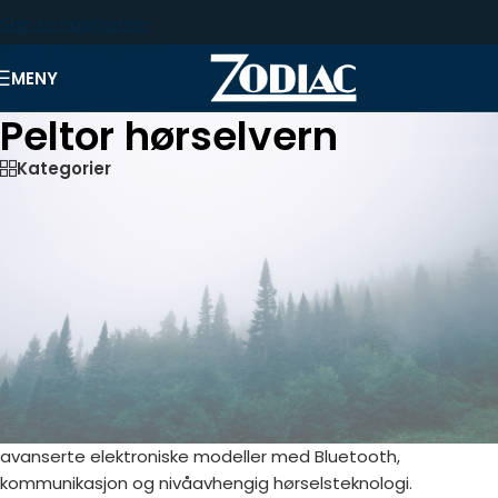
Skip to navigation
Skip to main content
MENY
Peltor hørselvern
Kategorier
Peltor er blant verdens mest anerkjente produsenter av
hørselvern, og har i flere tiår satt standarden for sikkerhet,
komfort og kvalitet. Produktene er utviklet for profesjonelle
brukere som trenger stabil og effektiv beskyttelse i
støyfylte miljøer – enten det er industri, bygg og anlegg,
skogbruk eller beredskapstjenester.
Med fokus på ergonomi, slitestyrke og moderne teknologi
kombinerer Peltor høy demping med brukervennlige
løsninger som gjør arbeidsdagen tryggere og mer effektiv.
Serien omfatter alt fra klassiske passive øreklokker til
avanserte elektroniske modeller med Bluetooth,
kommunikasjon og nivåavhengig hørselsteknologi.