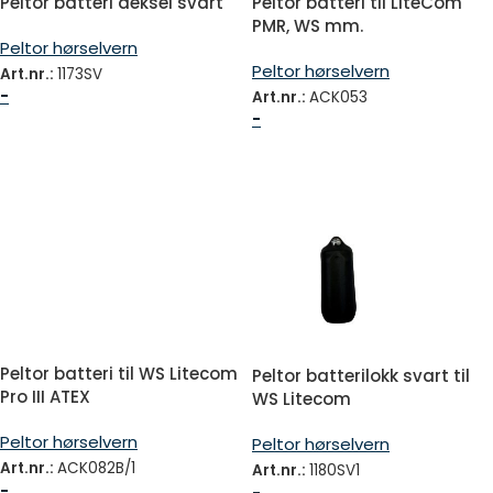
Peltor batteri deksel svart
Peltor batteri til LiteCom
PMR, WS mm.
Peltor hørselvern
Peltor hørselvern
Art.nr.:
1173SV
-
Art.nr.:
ACK053
-
Peltor batteri til WS Litecom
Peltor batterilokk svart til
Pro III ATEX
WS Litecom
Peltor hørselvern
Peltor hørselvern
Art.nr.:
ACK082B/1
Art.nr.:
1180SV1
-