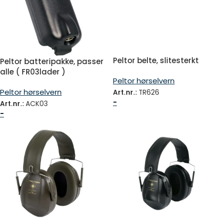
Peltor belte, slitesterkt
Peltor batteripakke, passer
alle ( FR03lader )
Peltor hørselvern
Peltor hørselvern
Art.nr.:
TR626
-
Art.nr.:
ACK03
-