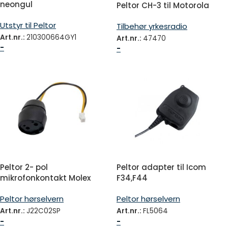
neongul
Peltor CH-3 til Motorola
DP2400/3441
Utstyr til Peltor
Tilbehør yrkesradio
Art.nr.:
210300664GY1
Art.nr.:
47470
-
-
Peltor 2- pol
Peltor adapter til Icom
mikrofonkontakt Molex
F34,F44
Peltor hørselvern
Peltor hørselvern
Art.nr.:
J22C02SP
Art.nr.:
FL5064
-
-