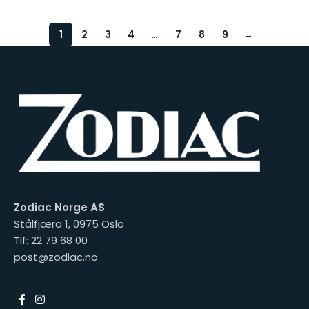
1
2
3
4
…
7
8
9
→
Zodiac Norge AS
Stålfjæra 1, 0975 Oslo
Tlf: 22 79 68 00
post@zodiac.no