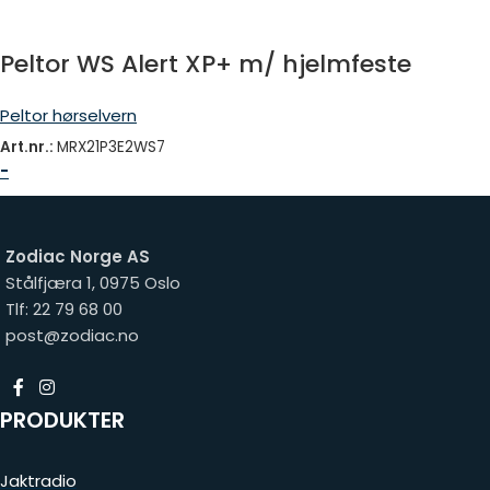
Peltor WS Alert XP+ m/ hjelmfeste
Peltor hørselvern
Art.nr.:
MRX21P3E2WS7
-
Zodiac Norge AS
Stålfjæra 1, 0975 Oslo
Tlf: 22 79 68 00
post@zodiac.no
PRODUKTER
Jaktradio