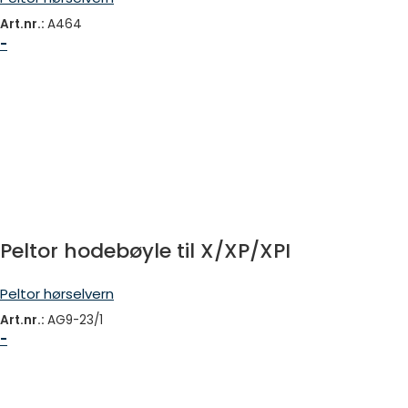
Art.nr.:
A464
-
Peltor hodebøyle til X/XP/XPI
Peltor hørselvern
Art.nr.:
AG9-23/1
-