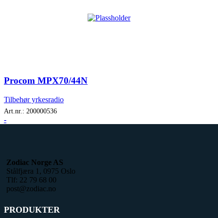
Procom MPX70/44N
Tilbehør yrkesradio
Art.nr.:
200000536
-
Zodiac Norge AS
Stålfjæra 1, 0975 Oslo
Tlf: 22 79 68 00
post@zodiac.no
PRODUKTER