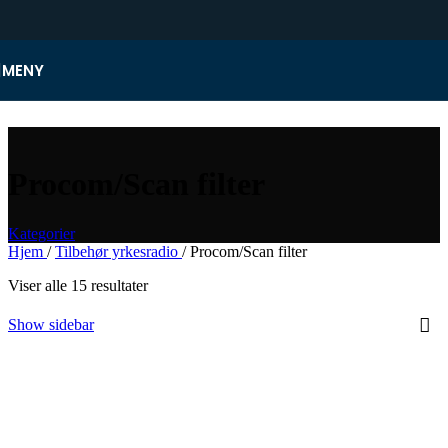
Skip to navigation
Skip to main content
MENY
Procom/Scan filter
Kategorier
Hjem
/
Tilbehør yrkesradio
/
Procom/Scan filter
Viser alle 15 resultater
Show sidebar