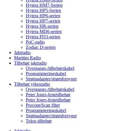
Hytera HM7-Serien
Hytera HP5-Serien
Hytera HP6-serien
Hytera HP7-serien
Hytera HR-serien
Hytera MD6-serien
Hytera PD3-serien
PoC-radio
Zodiac D-serien
Jaktradio
Maritim Radio
Tilbehør jaktradio
Overgangs-/tilbehørskabel
Programmeringskabel
Strømadapter/strømforsyner
Tilbehør yrkesradio
Overgangs-/tilbehørskabel
Peter Jones-festetilbehør
Peter Jones-festetilbehør
Procom/Scan filter
Programmeringskabel
Strømadapter/strømforsyner
Telox-tilbehør
Jaktradio