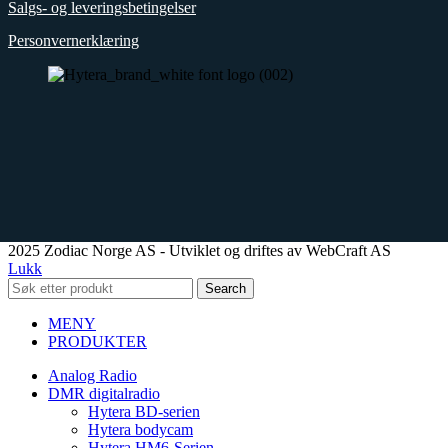
Salgs- og leveringsbetingelser
Personvernerklæring
2025 Zodiac Norge AS - Utviklet og driftes av WebCraft AS
Lukk
Search
MENY
PRODUKTER
Analog Radio
DMR digitalradio
Hytera BD-serien
Hytera bodycam
Hytera HM6-Serien