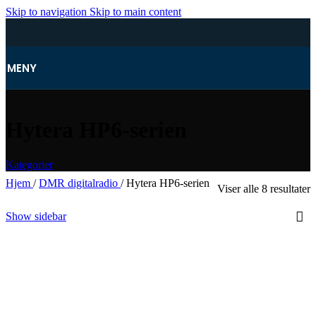
Skip to navigation
Skip to main content
MENY
Hytera HP6-serien
Kategorier
Hjem
/
DMR digitalradio
/
Hytera HP6-serien
Viser alle 8 resultater
Show sidebar