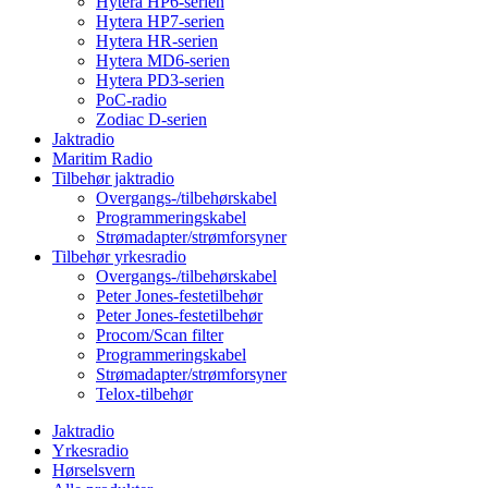
Hytera HP6-serien
Hytera HP7-serien
Hytera HR-serien
Hytera MD6-serien
Hytera PD3-serien
PoC-radio
Zodiac D-serien
Jaktradio
Maritim Radio
Tilbehør jaktradio
Overgangs-/tilbehørskabel
Programmeringskabel
Strømadapter/strømforsyner
Tilbehør yrkesradio
Overgangs-/tilbehørskabel
Peter Jones-festetilbehør
Peter Jones-festetilbehør
Procom/Scan filter
Programmeringskabel
Strømadapter/strømforsyner
Telox-tilbehør
Jaktradio
Yrkesradio
Hørselsvern