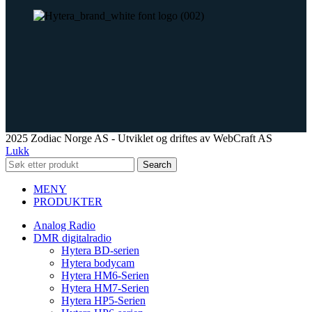
2025 Zodiac Norge AS - Utviklet og driftes av WebCraft AS
Lukk
Search
MENY
PRODUKTER
Analog Radio
DMR digitalradio
Hytera BD-serien
Hytera bodycam
Hytera HM6-Serien
Hytera HM7-Serien
Hytera HP5-Serien