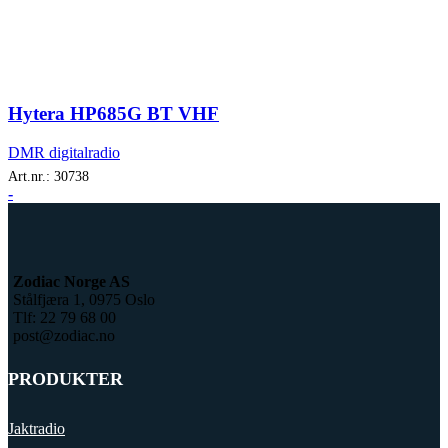
Hytera HP685G BT VHF
DMR digitalradio
Art.nr.:
30738
-
Zodiac Norge AS
Stålfjæra 1, 0975 Oslo
Tlf: 22 79 68 00
post@zodiac.no
PRODUKTER
Jaktradio