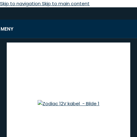
Skip to navigation
Skip to main content
MENY
Hjem
/
Tilbehør yrkesradio
/
Batteri/lader