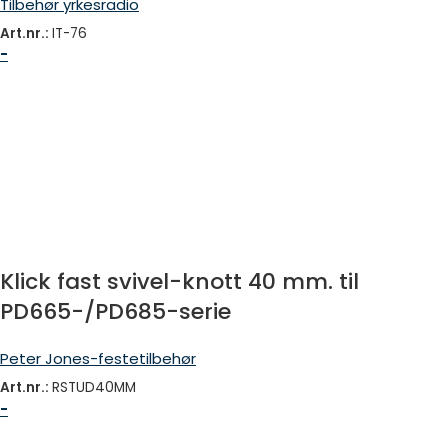
Tilbehør yrkesradio
Art.nr.:
IT-76
-
Klick fast svivel-knott 40 mm. til
PD665-/PD685-serie
Peter Jones-festetilbehør
Art.nr.:
RSTUD40MM
-