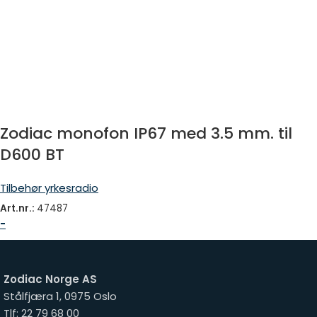
Zodiac monofon IP67 med 3.5 mm. til
D600 BT
Tilbehør yrkesradio
Art.nr.:
47487
-
Zodiac Norge AS
Stålfjæra 1, 0975 Oslo
Tlf: 22 79 68 00