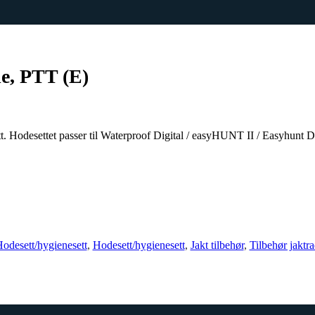
le, PTT (E)
t. Hodesettet passer til Waterproof Digital / easyHUNT II / Easyhunt 
odesett/hygienesett
,
Hodesett/hygienesett
,
Jakt tilbehør
,
Tilbehør jaktra