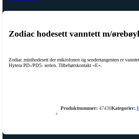
Zodiac hodesett vanntett m/ørebøy
Zodiac minihodesett der mikrofonen og sendertangenten er vanntet
Hytera PD-/PD5- serien. Tilbehørskontakt «E».
Produktnummer:
47430
Kategorier:
H
-