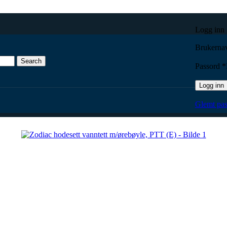
Logg inn
Brukernav
Search
Passord
*
Logg inn
anntett m/ørebøyle, PTT (E)
Glemt pas