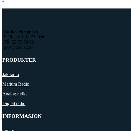
-
Zodiac Norge AS
Stålfjæra 1, 0975 Oslo
Tlf: 22 79 68 00
post@zodiac.no
PRODUKTER
Jaktradio
Maritim Radio
Analog radio
Digital radio
INFORMASJON
Om oss