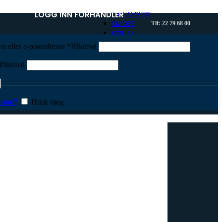
LOGG INN FORHANDLER
FORHANDLERE
OM OSS
Tlf: 22 79 68 00
KONTAKT
n eller e-postadresse
*
Påkrevd
Påkrevd
sord?
Husk meg