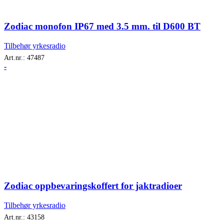
Zodiac monofon IP67 med 3.5 mm. til D600 BT
Tilbehør yrkesradio
Art.nr.:
47487
-
Zodiac oppbevaringskoffert for jaktradioer
Tilbehør yrkesradio
Art.nr.:
43158