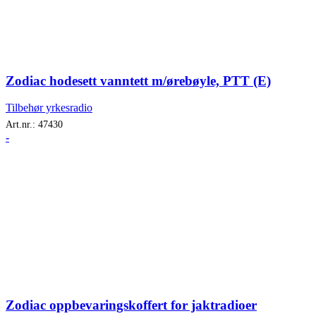
Zodiac hodesett vanntett m/ørebøyle, PTT (E)
Tilbehør yrkesradio
Art.nr.:
47430
-
Zodiac oppbevaringskoffert for jaktradioer