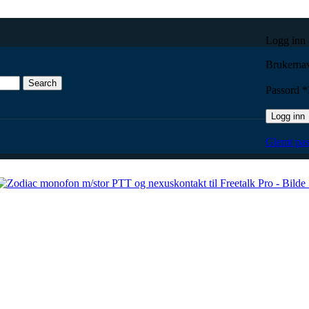
Logg inn
Brukernav
Search
Passord
*
Logg inn
tor PTT og nexuskontakt til Freetalk Pro
Glemt pas