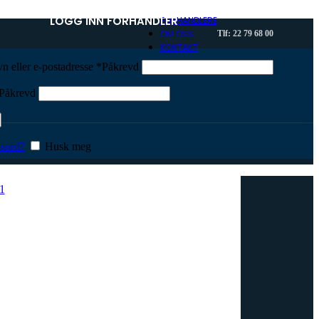
LOGG INN FORHANDLER
FORHANDLERE
OM OSS
Tlf: 22 79 68 00
KONTAKT
n eller e-postadresse
*
Påkrevd
Påkrevd
sord?
Husk meg