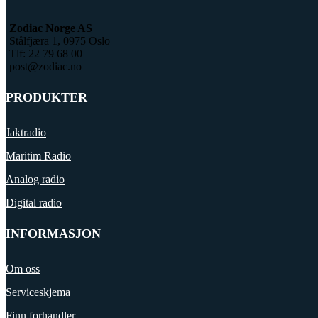
Zodiac Norge AS
Stålfjæra 1, 0975 Oslo
Tlf: 22 79 68 00
post@zodiac.no
PRODUKTER
Jaktradio
Maritim Radio
Analog radio
Digital radio
INFORMASJON
Om oss
Serviceskjema
Finn forhandler