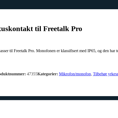
skontakt til Freetalk Pro
 til Freetalk Pro. Monofonen er klassifisert med IP65, og den har to P
oduktnummer:
47355
Kategorier:
Mikrofon/monofon
,
Tilbehør yrkes