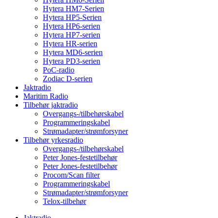
Hytera HM7-Serien
Hytera HP5-Serien
Hytera HP6-serien
Hytera HP7-serien
Hytera HR-serien
Hytera MD6-serien
Hytera PD3-serien
PoC-radio
Zodiac D-serien
Jaktradio
Maritim Radio
Tilbehør jaktradio
Overgangs-/tilbehørskabel
Programmeringskabel
Strømadapter/strømforsyner
Tilbehør yrkesradio
Overgangs-/tilbehørskabel
Peter Jones-festetilbehør
Peter Jones-festetilbehør
Procom/Scan filter
Programmeringskabel
Strømadapter/strømforsyner
Telox-tilbehør
Jaktradio