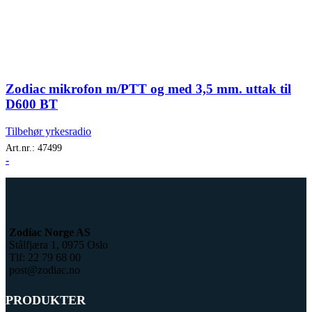
Zodiac mikrofon m/PTT og med 3,5 mm. uttak til
D600 BT
Tilbehør yrkesradio
Art.nr.:
47499
-
Zodiac Norge AS
Stålfjæra 1, 0975 Oslo
Tlf: 22 79 68 00
post@zodiac.no
PRODUKTER