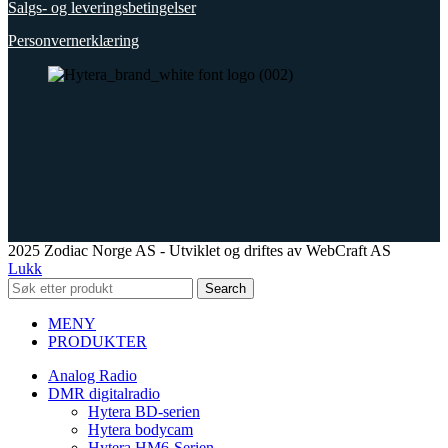
Salgs- og leveringsbetingelser
Personvernerklæring
2025 Zodiac Norge AS - Utviklet og driftes av WebCraft AS
Lukk
Search
MENY
PRODUKTER
Analog Radio
DMR digitalradio
Hytera BD-serien
Hytera bodycam
Hytera HM6-Serien