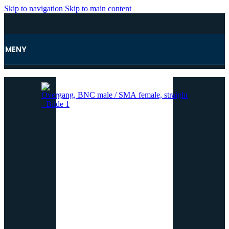
Skip to navigation
Skip to main content
MENY
Hjem
/
Antenner og tilbehør
/
Kontakter og overganger