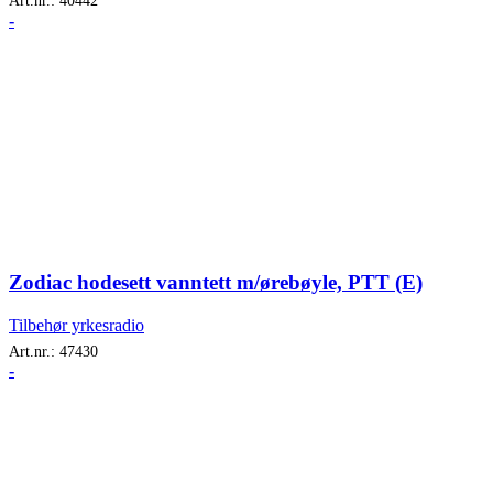
Art.nr.:
40442
-
Zodiac hodesett vanntett m/ørebøyle, PTT (E)
Tilbehør yrkesradio
Art.nr.:
47430
-