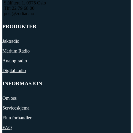
Stålfjæra 1, 0975 Oslo
Tlf: 22 79 68 00
post@zodiac.no
PRODUKTER
Jaktradio
Maritim Radio
Analog radio
Digital radio
INFORMASJON
Om oss
Serviceskjema
Finn forhandler
FAQ