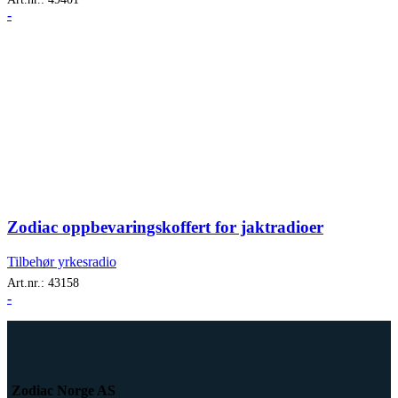
-
Zodiac oppbevaringskoffert for jaktradioer
Tilbehør yrkesradio
Art.nr.:
43158
-
Zodiac Norge AS