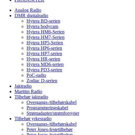
Analog Radio
DMR digitalradio
Hytera BD-serien
Hytera bodycam
Hytera HM6-Serien
Hytera HM7-Serien
Hytera HP5-Serien
Hytera HP6-serien
Hytera HP7-serien
Hytera HR-serien
Hytera MD6-serien
Hytera PD3-serien
PoC-radio
Zodiac D-serien
Jaktradio
Maritim Radio
Tilbehør jaktradio
Overgangs-/tilbehørskabel
Programmeringskabel
Strømadapter/strømforsyner
Tilbehør yrkesradio
Overgangs-/tilbehørskabel
Peter Jones-festetilbehør
Peter Jones-festetilbehør