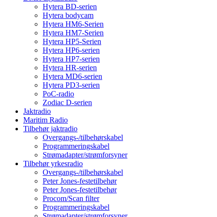
Hytera BD-serien
Hytera bodycam
Hytera HM6-Serien
Hytera HM7-Serien
Hytera HP5-Serien
Hytera HP6-serien
Hytera HP7-serien
Hytera HR-serien
Hytera MD6-serien
Hytera PD3-serien
PoC-radio
Zodiac D-serien
Jaktradio
Maritim Radio
Tilbehør jaktradio
Overgangs-/tilbehørskabel
Programmeringskabel
Strømadapter/strømforsyner
Tilbehør yrkesradio
Overgangs-/tilbehørskabel
Peter Jones-festetilbehør
Peter Jones-festetilbehør
Procom/Scan filter
Programmeringskabel
Strømadapter/strømforsyner