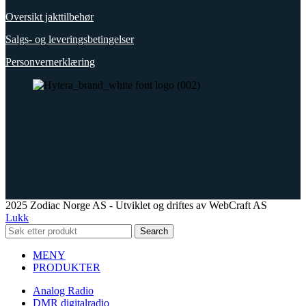
Oversikt jakttilbehør
Salgs- og leveringsbetingelser
Personvernerklæring
2025 Zodiac Norge AS - Utviklet og driftes av WebCraft AS
Lukk
Search
MENY
PRODUKTER
Analog Radio
DMR digitalradio