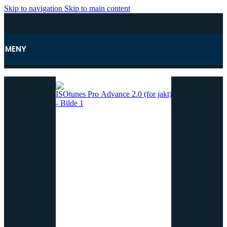
Skip to navigation
Skip to main content
MENY
Hjem
/
Tilbehør yrkesradio
/
ISO-tunes