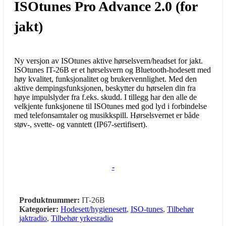
ISOtunes Pro Advance 2.0 (for
jakt)
Ny versjon av ISOtunes aktive hørselsvern/headset for jakt.
ISOtunes IT-26B er et hørselsvern og Bluetooth-hodesett med
høy kvalitet, funksjonalitet og brukervennlighet. Med den
aktive dempingsfunksjonen, beskytter du hørselen din fra
høye impulslyder fra f.eks. skudd. I tillegg har den alle de
velkjente funksjonene til ISOtunes med god lyd i forbindelse
med telefonsamtaler og musikkspill. Hørselsvernet er både
støv-, svette- og vanntett (IP67-sertifisert).
-
Produktnummer:
IT-26B
Kategorier:
Hodesett/hygienesett
,
ISO-tunes
,
Tilbehør
jaktradio
,
Tilbehør yrkesradio