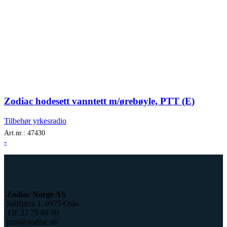
Zodiac hodesett vanntett m/ørebøyle, PTT (E)
Tilbehør yrkesradio
Art.nr.:
47430
-
Zodiac Norge AS
Stålfjæra 1, 0975 Oslo
Tlf: 22 79 68 00
post@zodiac.no