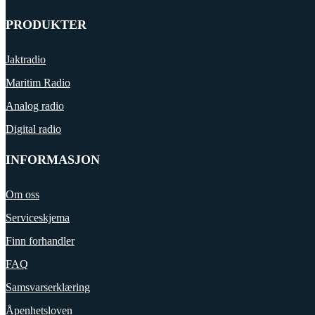
PRODUKTER
Jaktradio
Maritim Radio
Analog radio
Digital radio
INFORMASJON
Om oss
Serviceskjema
Finn forhandler
FAQ
Samsvarserklæring
Åpenhetsloven