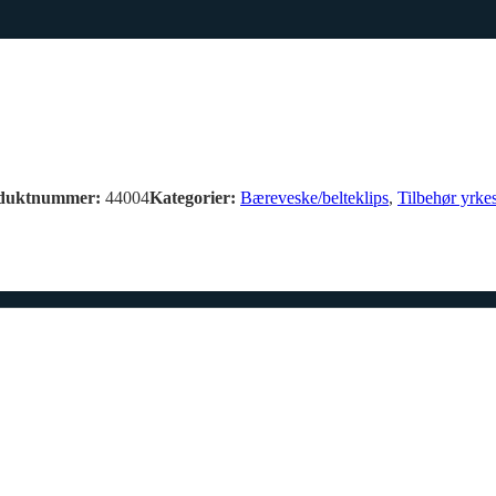
duktnummer:
44004
Kategorier:
Bæreveske/belteklips
,
Tilbehør yrke