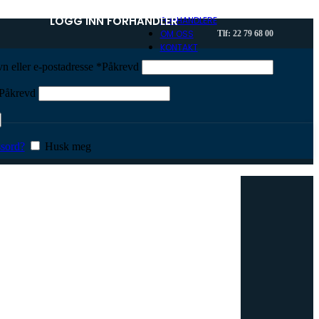
LOGG INN FORHANDLER
FORHANDLERE
OM OSS
Tlf: 22 79 68 00
KONTAKT
n eller e-postadresse
*
Påkrevd
Påkrevd
sord?
Husk meg