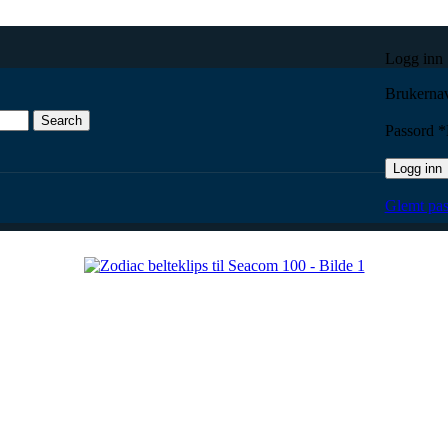
Logg inn
Brukernav
Search
Passord
*
Logg inn
 til Seacom 100
Glemt pas