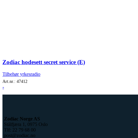
Zodiac hodesett secret service (E)
Tilbehør yrkesradio
Art.nr.:
47412
-
Zodiac Norge AS
Stålfjæra 1, 0975 Oslo
Tlf: 22 79 68 00
post@zodiac.no