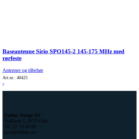
Baseantenne Sirio SPO145-2 145-175 MHz med
rørfeste
Antenner og tilbehør
Art.nr.:
40425
-
Zodiac Norge AS
Stålfjæra 1, 0975 Oslo
Tlf: 22 79 68 00
post@zodiac.no