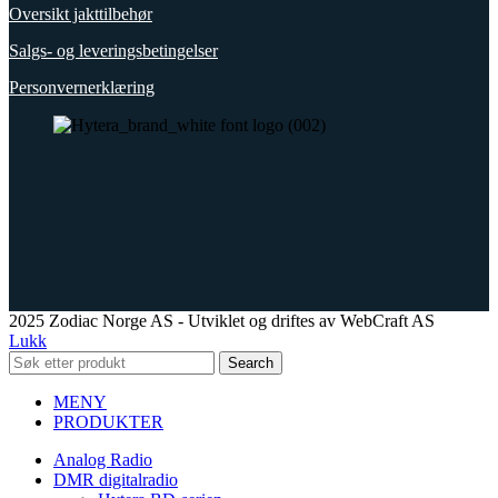
Oversikt jakttilbehør
Salgs- og leveringsbetingelser
Personvernerklæring
2025 Zodiac Norge AS - Utviklet og driftes av WebCraft AS
Lukk
Search
MENY
PRODUKTER
Analog Radio
DMR digitalradio