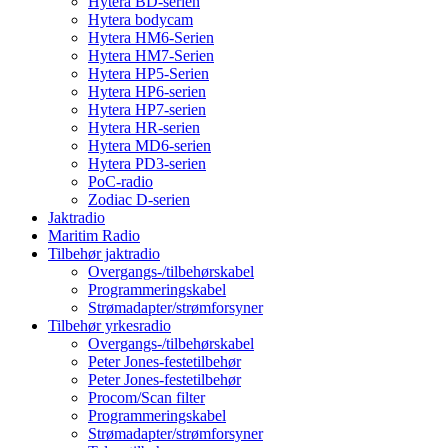
Hytera BD-serien
Hytera bodycam
Hytera HM6-Serien
Hytera HM7-Serien
Hytera HP5-Serien
Hytera HP6-serien
Hytera HP7-serien
Hytera HR-serien
Hytera MD6-serien
Hytera PD3-serien
PoC-radio
Zodiac D-serien
Jaktradio
Maritim Radio
Tilbehør jaktradio
Overgangs-/tilbehørskabel
Programmeringskabel
Strømadapter/strømforsyner
Tilbehør yrkesradio
Overgangs-/tilbehørskabel
Peter Jones-festetilbehør
Peter Jones-festetilbehør
Procom/Scan filter
Programmeringskabel
Strømadapter/strømforsyner