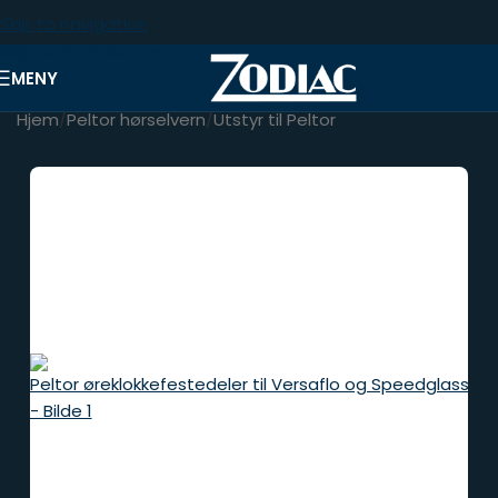
Skip to navigation
Skip to main content
MENY
Hjem
/
Peltor hørselvern
/
Utstyr til Peltor