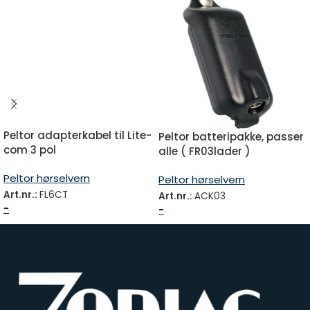
Peltor adapterkabel til Lite-
Peltor batteripakke, passer
com 3 pol
alle ( FR03lader )
Peltor hørselvern
Peltor hørselvern
Art.nr.:
FL6CT
Art.nr.:
ACK03
-
-