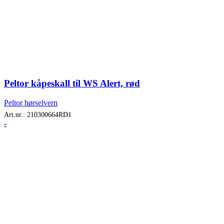
Peltor kåpeskall til WS Alert, rød
Peltor hørselvern
Art.nr.:
210300664RD1
-