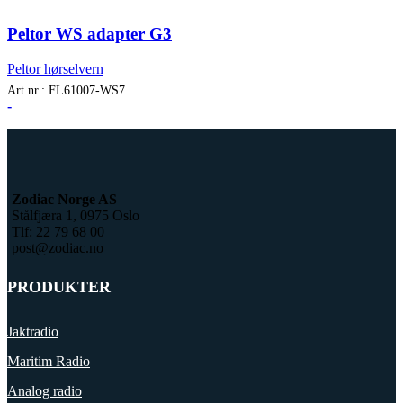
Peltor WS adapter G3
Peltor hørselvern
Art.nr.:
FL61007-WS7
-
Zodiac Norge AS
Stålfjæra 1, 0975 Oslo
Tlf: 22 79 68 00
post@zodiac.no
PRODUKTER
Jaktradio
Maritim Radio
Analog radio