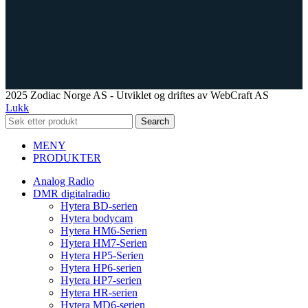
2025 Zodiac Norge AS - Utviklet og driftes av WebCraft AS
Lukk
Search
MENY
PRODUKTER
Analog Radio
DMR digitalradio
Hytera BD-serien
Hytera bodycam
Hytera HM6-Serien
Hytera HM7-Serien
Hytera HP5-Serien
Hytera HP6-serien
Hytera HP7-serien
Hytera HR-serien
Hytera MD6-serien