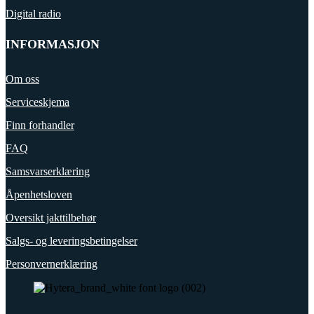
Digital radio
INFORMASJON
Om oss
Serviceskjema
Finn forhandler
FAQ
Samsvarserklæring
Åpenhetsloven
Oversikt jakttilbehør
Salgs- og leveringsbetingelser
Personvernerklæring