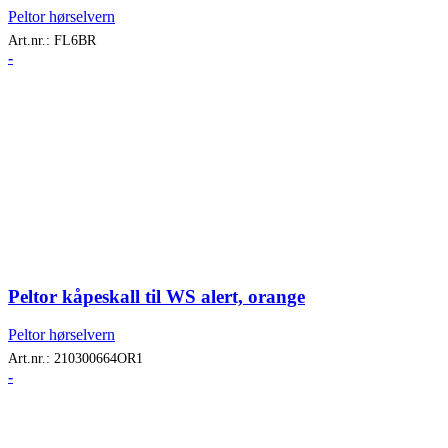
Peltor hørselvern
Art.nr.:
FL6BR
-
Peltor kåpeskall til WS alert, orange
Peltor hørselvern
Art.nr.:
210300664OR1
-