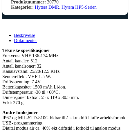
Produktnummer:
30770
Kategorier:
Hytera DMR
,
Hytera HP5-Serien
Beskrivelse
Dokumenter
Tekniske spesifikasjoner
Frekvens: VHF 136-174 MHz.
Antall kanaler: 512
Antall kanalsoner: 32
Kanalavstand: 25/20/12.5 KHz.
Sendereffekt: VHF 1-5 W.
Driftsspenning: 7.4V.
Batterikapasitet: 1500 mAh Li-ion.
Driftstemperatur: -30 til +60°C.
Dimensjoner bxhxd: 55 x 119 x 30.5 mm.
Vekt: 270 g.
Andre funksjoner
IP67 og MIL-STD-810G bidrar til å sikre drift i tøffe arbeidsforhold.
USB- programmering.
Digital modus gir ca. 40% økt driftstid i forhold til analog modus.