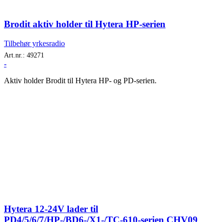
Brodit aktiv holder til Hytera HP-serien
Tilbehør yrkesradio
Art.nr.:
49271
-
Aktiv holder Brodit til Hytera HP- og PD-serien.
Hytera 12-24V lader til
PD4/5/6/7/HP-/BD6-/X1-/TC-610-serien CHV09