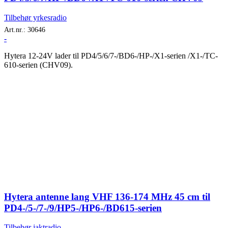
Tilbehør yrkesradio
Art.nr.:
30646
-
Hytera 12-24V lader til PD4/5/6/7-/BD6-/HP-/X1-serien /X1-/TC-
610-serien (CHV09).
Hytera antenne lang VHF 136-174 MHz 45 cm til
PD4-/5-/7-/9/HP5-/HP6-/BD615-serien
Tilbehør jaktradio