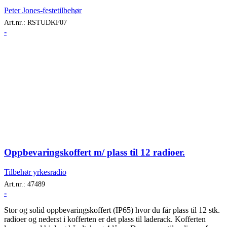
Peter Jones-festetilbehør
Art.nr.:
RSTUDKF07
-
Oppbevaringskoffert m/ plass til 12 radioer.
Tilbehør yrkesradio
Art.nr.:
47489
-
Stor og solid oppbevaringskoffert (IP65) hvor du får plass til 12 stk.
radioer og nederst i kofferten er det plass til laderack. Kofferten