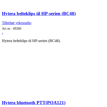
Hytera belteklips til HP-serien (BC48)
Tilbehør yrkesradio
Art.nr.:
49260
-
Hytera belteklips til HP-serien (BC48).
Hytera bluetooth PTT(POA121)