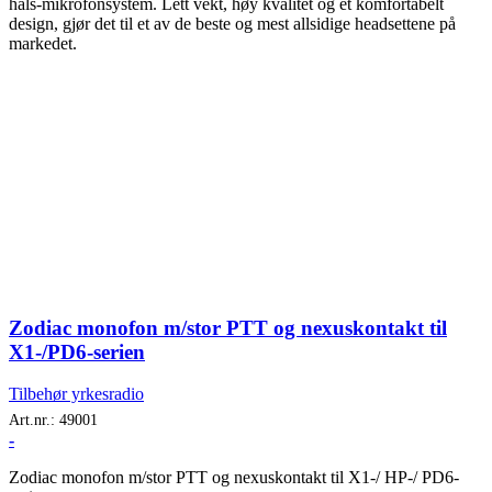
hals-mikrofonsystem. Lett vekt, høy kvalitet og et komfortabelt
design, gjør det til et av de beste og mest allsidige headsettene på
markedet.
Zodiac monofon m/stor PTT og nexuskontakt til
X1-/PD6-serien
Tilbehør yrkesradio
Art.nr.:
49001
-
Zodiac monofon m/stor PTT og nexuskontakt til X1-/ HP-/ PD6-