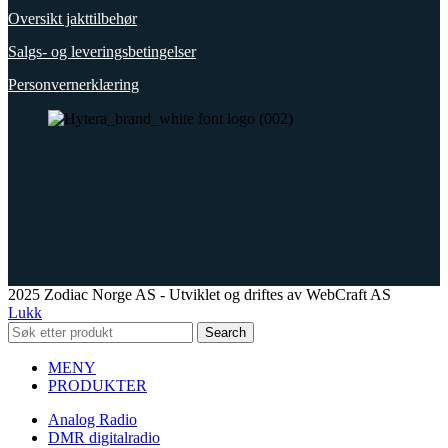
Oversikt jakttilbehør
Salgs- og leveringsbetingelser
Personvernerklæring
2025 Zodiac Norge AS - Utviklet og driftes av WebCraft AS
Lukk
Search
MENY
PRODUKTER
Analog Radio
DMR digitalradio