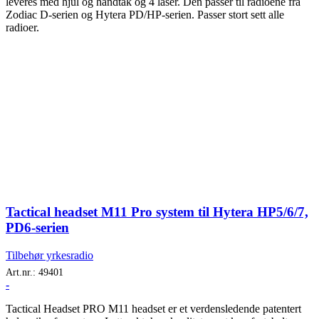
leveres med hjul og håndtak og 4 låser. Den passer til radioene fra
Zodiac D-serien og Hytera PD/HP-serien. Passer stort sett alle
radioer.
Tactical headset M11 Pro system til Hytera HP5/6/7,
PD6-serien
Tilbehør yrkesradio
Art.nr.:
49401
-
Tactical Headset PRO M11 headset er et verdensledende patentert