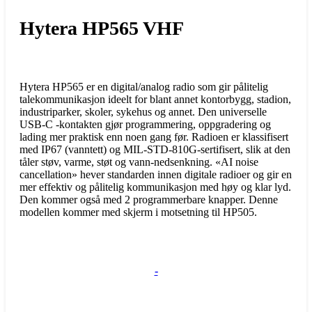
Hytera HP565 VHF
Hytera HP565 er en digital/analog radio som gir pålitelig
talekommunikasjon ideelt for blant annet kontorbygg, stadion,
industriparker, skoler, sykehus og annet. Den universelle
USB-C -kontakten gjør programmering, oppgradering og
lading mer praktisk enn noen gang før. Radioen er klassifisert
med IP67 (vanntett) og MIL-STD-810G-sertifisert, slik at den
tåler støv, varme, støt og vann-nedsenkning. «AI noise
cancellation» hever standarden innen digitale radioer og gir en
mer effektiv og pålitelig kommunikasjon med høy og klar lyd.
Den kommer også med 2 programmerbare knapper. Denne
modellen kommer med skjerm i motsetning til HP505.
-