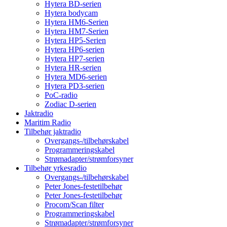
Hytera BD-serien
Hytera bodycam
Hytera HM6-Serien
Hytera HM7-Serien
Hytera HP5-Serien
Hytera HP6-serien
Hytera HP7-serien
Hytera HR-serien
Hytera MD6-serien
Hytera PD3-serien
PoC-radio
Zodiac D-serien
Jaktradio
Maritim Radio
Tilbehør jaktradio
Overgangs-/tilbehørskabel
Programmeringskabel
Strømadapter/strømforsyner
Tilbehør yrkesradio
Overgangs-/tilbehørskabel
Peter Jones-festetilbehør
Peter Jones-festetilbehør
Procom/Scan filter
Programmeringskabel
Strømadapter/strømforsyner