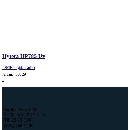
Hytera HP785 Uv
DMR digitalradio
Art.nr.:
30729
-
Zodiac Norge AS
Stålfjæra 1, 0975 Oslo
Tlf: 22 79 68 00
post@zodiac.no