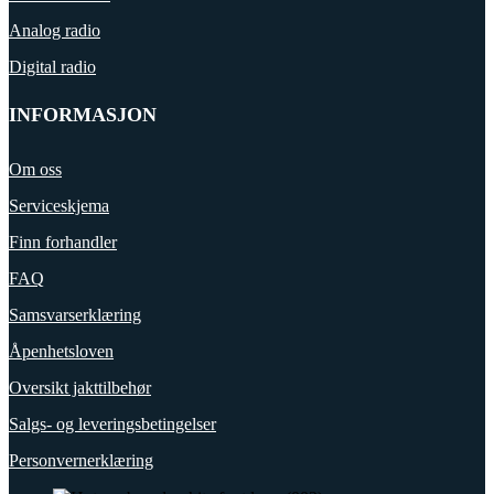
Analog radio
Digital radio
INFORMASJON
Om oss
Serviceskjema
Finn forhandler
FAQ
Samsvarserklæring
Åpenhetsloven
Oversikt jakttilbehør
Salgs- og leveringsbetingelser
Personvernerklæring