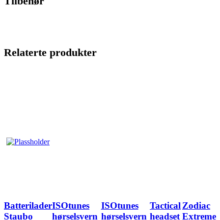
Tilbehør
Relaterte produkter
Batterilader
ISOtunes
ISOtunes
Tactical
Zodiac
Staubo
hørselsvern
hørselsvern
headset
Extreme