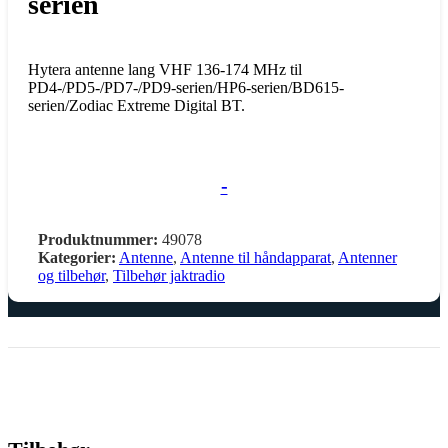
serien
Hytera antenne lang VHF 136-174 MHz til
PD4-/PD5-/PD7-/PD9-serien/HP6-serien/BD615-
serien/Zodiac Extreme Digital BT.
-
Produktnummer:
49078
Kategorier:
Antenne
,
Antenne til håndapparat
,
Antenner
og tilbehør
,
Tilbehør jaktradio