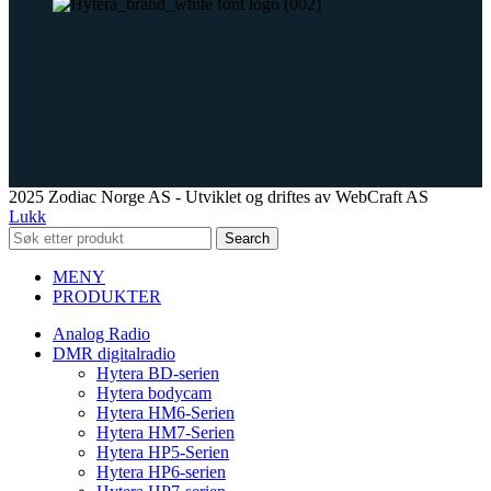
2025 Zodiac Norge AS - Utviklet og driftes av WebCraft AS
Lukk
Search
MENY
PRODUKTER
Analog Radio
DMR digitalradio
Hytera BD-serien
Hytera bodycam
Hytera HM6-Serien
Hytera HM7-Serien
Hytera HP5-Serien
Hytera HP6-serien