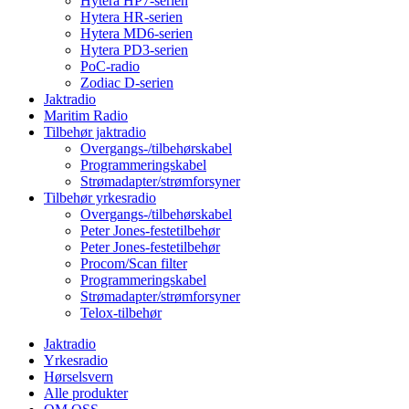
Hytera HP7-serien
Hytera HR-serien
Hytera MD6-serien
Hytera PD3-serien
PoC-radio
Zodiac D-serien
Jaktradio
Maritim Radio
Tilbehør jaktradio
Overgangs-/tilbehørskabel
Programmeringskabel
Strømadapter/strømforsyner
Tilbehør yrkesradio
Overgangs-/tilbehørskabel
Peter Jones-festetilbehør
Peter Jones-festetilbehør
Procom/Scan filter
Programmeringskabel
Strømadapter/strømforsyner
Telox-tilbehør
Jaktradio
Yrkesradio
Hørselsvern
Alle produkter