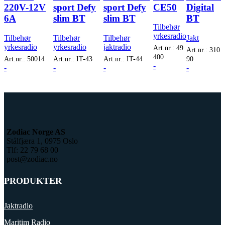
220V-12V
sport Defy
sport Defy
CE50
Digital
6A
slim BT
slim BT
BT
Tilbehør
yrkesradio
Tilbehør
Tilbehør
Tilbehør
Jakt
yrkesradio
yrkesradio
jaktradio
Art.nr.:
49
Art.nr.:
310
400
Art.nr.:
50014
Art.nr.:
IT-43
Art.nr.:
IT-44
90
-
-
-
-
-
Zodiac Norge AS
Stålfjæra 1, 0975 Oslo
Tlf: 22 79 68 00
post@zodiac.no
PRODUKTER
Jaktradio
Maritim Radio