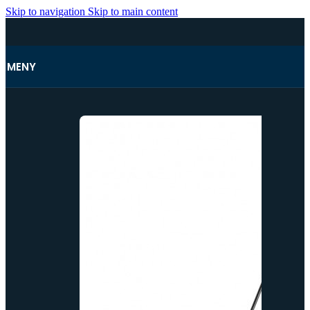
Skip to navigation
Skip to main content
MENY
Hjem
/
Antenner og tilbehør
/
Antenne til håndapparat