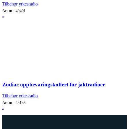
Tilbehør yrkesradio
Art.nr.:
49401
-
Zodiac oppbevaringskoffert for jaktradioer
Tilbehør yrkesradio
Art.nr.:
43158
-