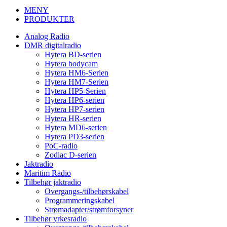
MENY
PRODUKTER
Analog Radio
DMR digitalradio
Hytera BD-serien
Hytera bodycam
Hytera HM6-Serien
Hytera HM7-Serien
Hytera HP5-Serien
Hytera HP6-serien
Hytera HP7-serien
Hytera HR-serien
Hytera MD6-serien
Hytera PD3-serien
PoC-radio
Zodiac D-serien
Jaktradio
Maritim Radio
Tilbehør jaktradio
Overgangs-/tilbehørskabel
Programmeringskabel
Strømadapter/strømforsyner
Tilbehør yrkesradio