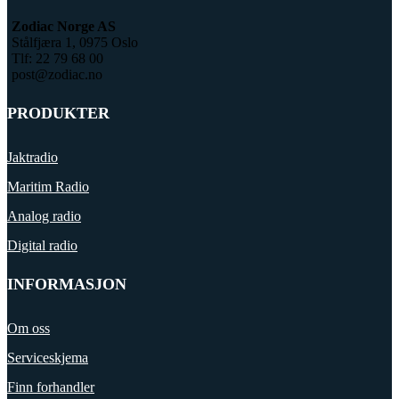
Zodiac Norge AS
Stålfjæra 1, 0975 Oslo
Tlf: 22 79 68 00
post@zodiac.no
PRODUKTER
Jaktradio
Maritim Radio
Analog radio
Digital radio
INFORMASJON
Om oss
Serviceskjema
Finn forhandler