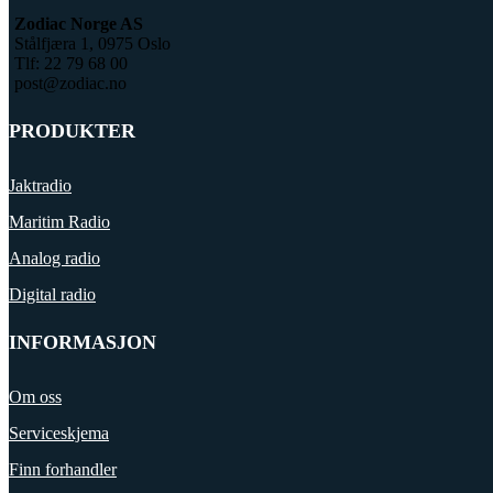
Zodiac Norge AS
Stålfjæra 1, 0975 Oslo
Tlf: 22 79 68 00
post@zodiac.no
PRODUKTER
Jaktradio
Maritim Radio
Analog radio
Digital radio
INFORMASJON
Om oss
Serviceskjema
Finn forhandler