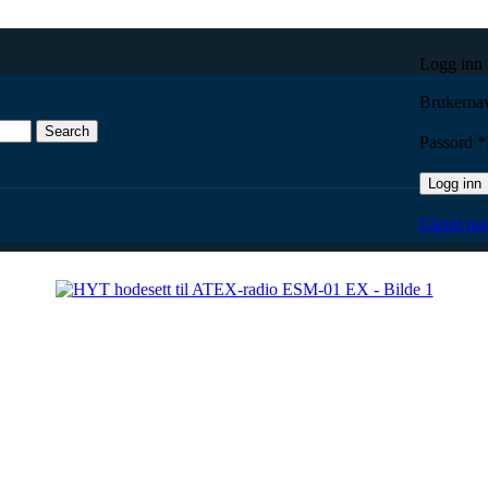
Logg inn
Brukernav
Search
Passord
*
Logg inn
EX
Glemt pas