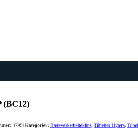
P (BC12)
mmer:
47951
Kategorier:
Bæreveske/belteklips
,
Tilbehør Hytera
,
Tilbe