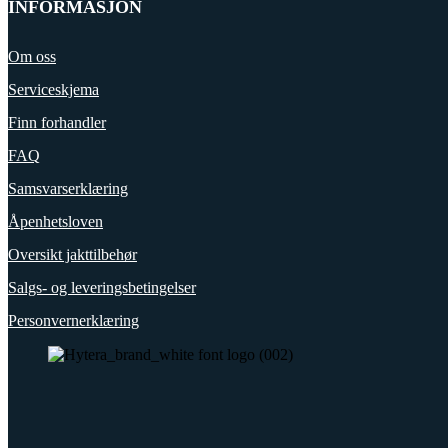
INFORMASJON
Om oss
Serviceskjema
Finn forhandler
FAQ
Samsvarserklæring
Åpenhetsloven
Oversikt jakttilbehør
Salgs- og leveringsbetingelser
Personvernerklæring