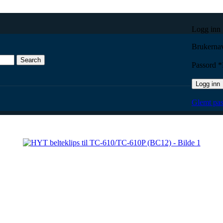
Logg inn
Brukernav
Search
Passord
*
Logg inn
til TC-610/TC-610P (BC12)
Glemt pas