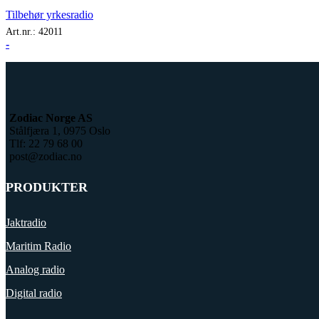
Tilbehør yrkesradio
Art.nr.:
42011
-
Zodiac Norge AS
Stålfjæra 1, 0975 Oslo
Tlf: 22 79 68 00
post@zodiac.no
PRODUKTER
Jaktradio
Maritim Radio
Analog radio
Digital radio