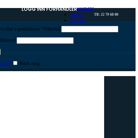
LOGG INN FORHANDLER
FORHANDLERE
OM OSS
Tlf: 22 79 68 00
KONTAKT
n eller e-postadresse
*
Påkrevd
Påkrevd
sord?
Husk meg