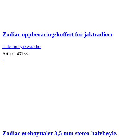
Zodiac oppbevaringskoffert for jaktradioer
Tilbehør yrkesradio
Art.nr.:
43158
-
Zodiac ørehøyttaler 3,5 mm stereo halvbøyle.