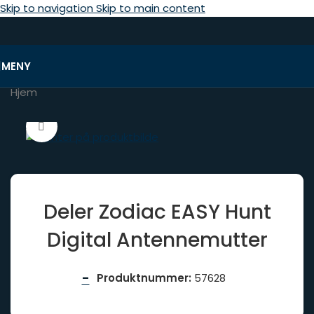
Skip to navigation
Skip to main content
MENY
Hjem
Click to enlarge
Deler Zodiac EASY Hunt
Digital Antennemutter
-
Produktnummer:
57628