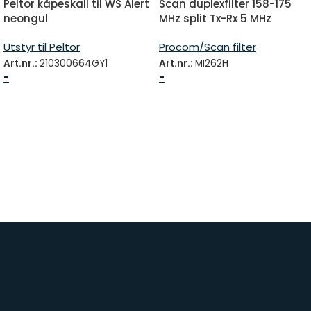
Peltor kåpeskall til WS Alert
Scan duplexfilter 158-175
neongul
MHz split Tx-Rx 5 MHz
Utstyr til Peltor
Procom/Scan filter
Art.nr.:
210300664GY1
Art.nr.:
MI262H
-
-