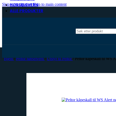
Skip to navigation
HØRSELSVERN
Skip to main content
ALLE PRODUKTER
ANALOG RADIO
DMR di
Antenner og tilbehør
Antenne til basestasjon
Antenne til håndapparat
Antenne til kjøretøy
Antenne til maritimt bruk
Antennefeste og tilbehør
Koaksialkabel
Hjem
/
Peltor hørselvern
/
Utstyr til Peltor
/
Peltor kåpeskall til WS A
Kontakter og overganger
Jaktradio
Hytera Bodycam
PoC-ra
Maritim Radio
Peltor hørselvern
Hørselvern til jakt
Hørselvern til yrke
Utstyr til Peltor