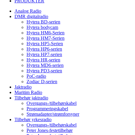
PRODUKTER
Analog Radio
DMR digitalradio
Hytera BD-serien
Hytera bodycam
Hytera HM6-Serien
Hytera HM7-Serien
Hytera HP5-Serien
Hytera HP6-serien
Hytera HP7-serien
Hytera HR-serien
Hytera MD6-serien
Hytera PD3-serien
PoC-radio
Zodiac D-serien
Jaktradio
Maritim Radio
Tilbehør jaktradio
Overgangs-/tilbehørskabel
Programmeringskabel
Strømadapter/strømforsyner
Tilbehør yrkesradio
Overgangs-/tilbehørskabel
Peter Jones-festetilbehør