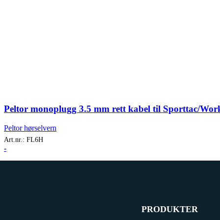
Peltor monoplugg 3.5 mm rett kabel til Sporttac/Work
Peltor hørselvern
Art.nr.:
FL6H
-
PRODUKTER