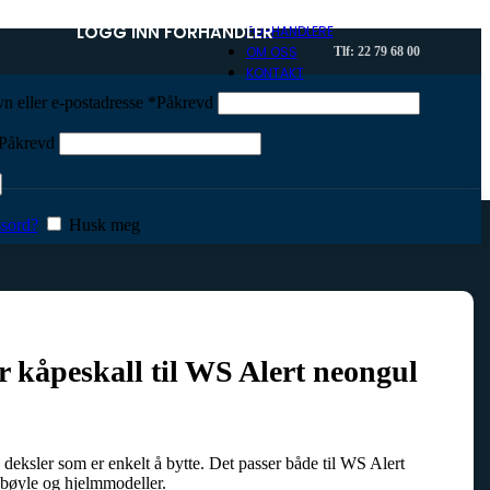
LOGG INN FORHANDLER
FORHANDLERE
OM OSS
Tlf: 22 79 68 00
KONTAKT
Tilbehør yrkesradio
n eller e-postadresse
*
Påkrevd
Aktiv holder
Antenner
Påkrevd
Bæreveske/belteklips
Baseantenner
Batteri/ladere
DIN-ramme
sord?
Husk meg
Hodesett/hygienesett
ISO-tunes
Kranførerpakke
Mikrofon/monofon
Ørehøyttaler
Procom filter
Programmeringskabel
r kåpeskall til WS Alert neongul
Strømadapter
deksler som er enkelt å bytte. Det passer både til WS Alert
bøyle og hjelmmodeller.