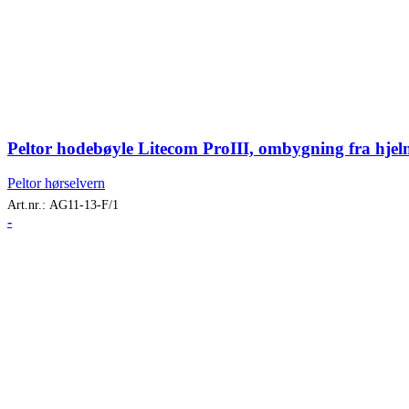
Peltor hodebøyle Litecom ProIII, ombygning fra hjelm
Peltor hørselvern
Art.nr.:
AG11-13-F/1
-