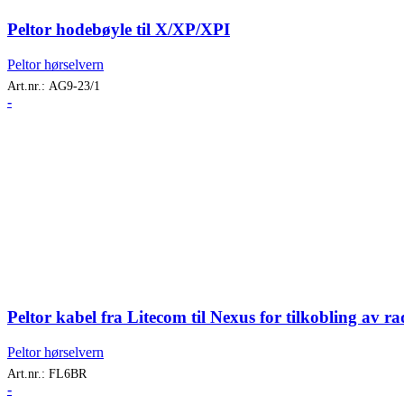
Peltor hodebøyle til X/XP/XPI
Peltor hørselvern
Art.nr.:
AG9-23/1
-
Peltor kabel fra Litecom til Nexus for tilkobling av ra
Peltor hørselvern
Art.nr.:
FL6BR
-