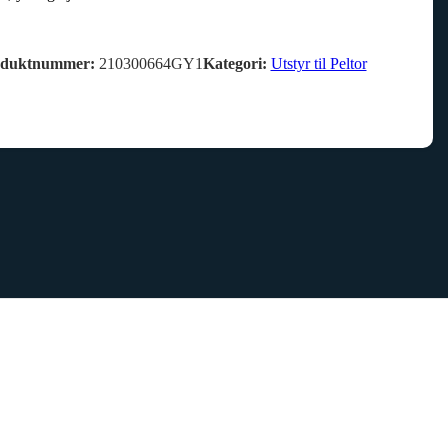
oduktnummer:
210300664GY1
Kategori:
Utstyr til Peltor