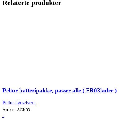
Relaterte produkter
Peltor batteripakke, passer alle ( FR03lader )
Peltor hørselvern
Art.nr.:
ACK03
-