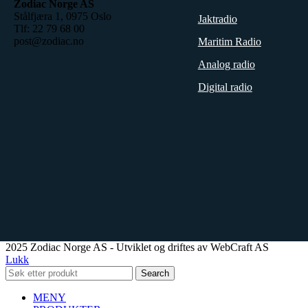
Zodiac Norge AS
Stålfjæra 1, 0975 Oslo
Jaktradio
Tlf: 22 79 68 00
post@zodiac.no
Maritim Radio
Analog radio
Digital radio
2025 Zodiac Norge AS - Utviklet og driftes av WebCraft AS
Lukk
Search
MENY