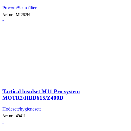
Procom/Scan filter
Art.nr.:
MI262H
-
Tactical headset M11 Pro system
MOTR2/HBD615/Z400D
Hodesett/hygienesett
Art.nr.:
49411
-