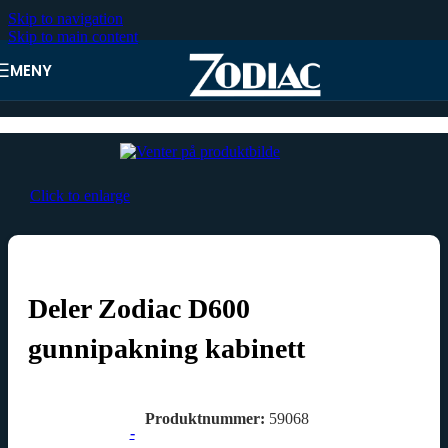
Skip to navigation
Skip to main content
MENY
Hjem
Click to enlarge
Deler Zodiac D600
gunnipakning kabinett
Produktnummer:
59068
-