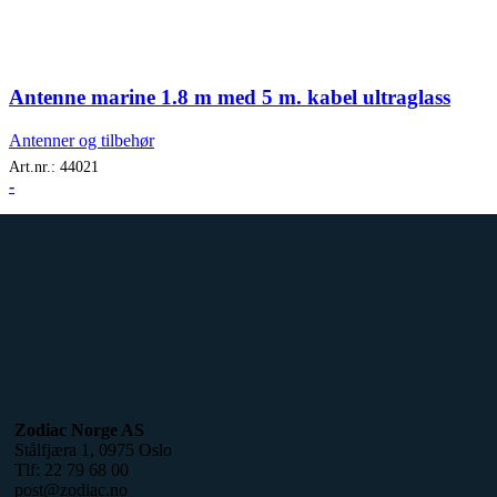
Antenne marine 1.8 m med 5 m. kabel ultraglass
Antenner og tilbehør
Art.nr.:
44021
-
Zodiac Norge AS
Stålfjæra 1, 0975 Oslo
Tlf: 22 79 68 00
post@zodiac.no