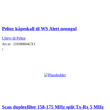
Peltor kåpeskall til WS Alert neongul
Utstyr til Peltor
Art.nr.:
210300664GY1
-
Scan duplexfilter 158-175 MHz split Tx-Rx 5 MHz