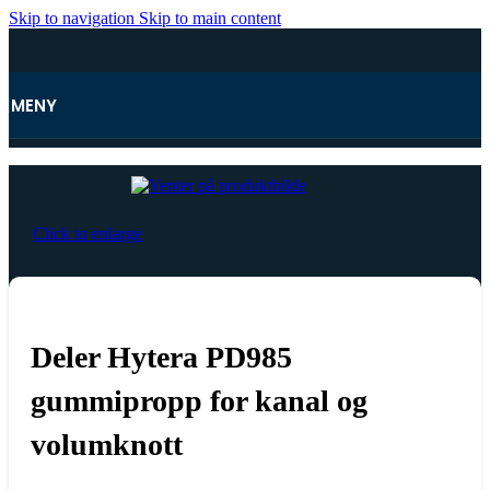
Skip to navigation
Skip to main content
MENY
Hjem
Click to enlarge
Deler Hytera PD985
gummipropp for kanal og
volumknott