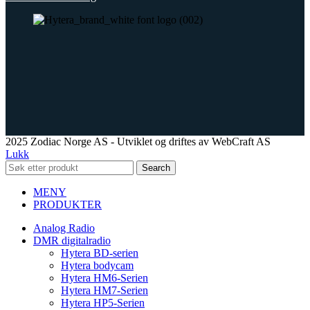
2025 Zodiac Norge AS - Utviklet og driftes av WebCraft AS
Lukk
Search
MENY
PRODUKTER
Analog Radio
DMR digitalradio
Hytera BD-serien
Hytera bodycam
Hytera HM6-Serien
Hytera HM7-Serien
Hytera HP5-Serien