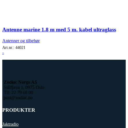
Antenne marine 1.8 m med 5 m. kabel ultraglass
Antenner og tilbehør
Art.nr.:
44021
-
Zodiac Norge AS
Stålfjæra 1, 0975 Oslo
Tlf: 22 79 68 00
post@zodiac.no
PRODUKTER
Jaktradio