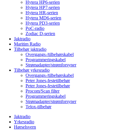
Hytera HP6-serien
Hytera HP7-serien
Hytera HR-serien
Hytera MD6-serien
Hytera PD3-serien
PoC-radio
Zodiac D-serien
Jaktradio
Maritim Radio
Tilbehør jaktradio
Overgangs-/tilbehørskabel
Programmeringskabel
Strømadapter/strømforsyner
Tilbehør yrkesradio
Overgangs-/tilbehørskabel
Peter Jones-festetilbehør
Peter Jones-festetilbehør
Procom/Scan filter
Programmeringskabel
Strømadapter/strømforsyner
Telox-tilbehør
Jaktradio
Yrkesradio
Hørselsvern