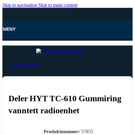
Skip to navigation
Skip to main content
MENY
Hjem
Click to enlarge
Deler HYT TC-610 Gummiring
vanntett radioenhet
Produktnummer:
57855