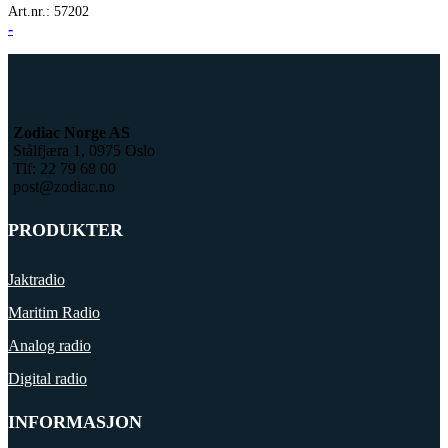
Art.nr.:
57202
-
Zodiac Norge AS
Stålfjæra 1, 0975 Oslo
Tlf: 22 79 68 00
post@zodiac.no
PRODUKTER
Jaktradio
Maritim Radio
Analog radio
Digital radio
INFORMASJON