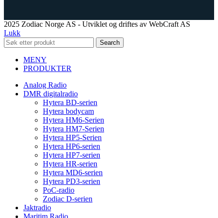
2025 Zodiac Norge AS - Utviklet og driftes av WebCraft AS
Lukk
Search
MENY
PRODUKTER
Analog Radio
DMR digitalradio
Hytera BD-serien
Hytera bodycam
Hytera HM6-Serien
Hytera HM7-Serien
Hytera HP5-Serien
Hytera HP6-serien
Hytera HP7-serien
Hytera HR-serien
Hytera MD6-serien
Hytera PD3-serien
PoC-radio
Zodiac D-serien
Jaktradio
Maritim Radio