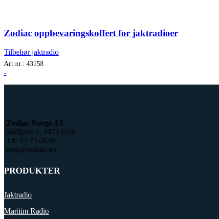
Zodiac oppbevaringskoffert for jaktradioer
Tilbehør jaktradio
Art.nr.:
43158
-
Zodiac Norge AS
Stålfjæra 1, 0975 Oslo
Tlf: 22 79 68 00
post@zodiac.no
PRODUKTER
Jaktradio
Maritim Radio