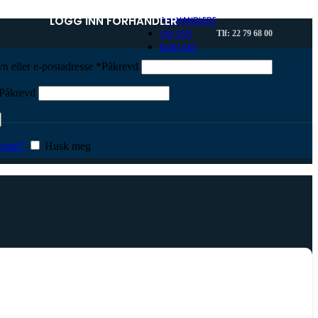
LOGG INN FORHANDLER
FORHANDLERE
OM OSS
Tlf: 22 79 68 00
KONTAKT
n eller e-postadresse
*
Påkrevd
Påkrevd
sord?
Husk meg