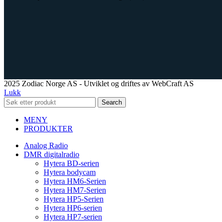
2025 Zodiac Norge AS - Utviklet og driftes av WebCraft AS
Lukk
Search
MENY
PRODUKTER
Analog Radio
DMR digitalradio
Hytera BD-serien
Hytera bodycam
Hytera HM6-Serien
Hytera HM7-Serien
Hytera HP5-Serien
Hytera HP6-serien
Hytera HP7-serien