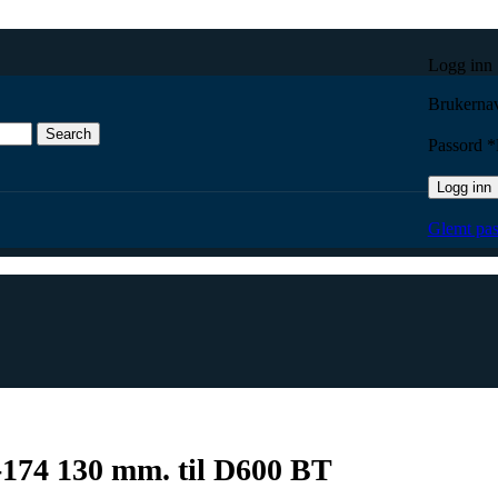
Logg inn
Brukernav
Search
Passord
*
Logg inn
ne standard VHF 136-174 130 mm. til D600 BT
Glemt pas
174 130 mm. til D600 BT