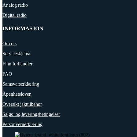
Analog radio
Digital radio
INFORMASJON
Om oss
Serviceskjema
Finn forhandler
FAQ
Samsvarserklæring
Åpenhetsloven
Oversikt jakttilbehør
Salgs- og leveringsbetingelser
Personvernerklæring