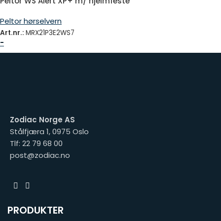
Peltor WS Alert XP+ m/ hjelmfeste
Peltor hørselvern
Art.nr.:
MRX21P3E2WS7
-
Zodiac Norge AS
Stålfjæra 1, 0975 Oslo
Tlf: 22 79 68 00
post@zodiac.no
PRODUKTER