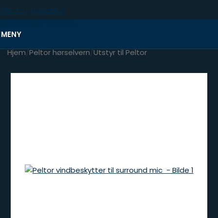
Skip to navigation
Skip to main content
MENY
Hjem
/
Peltor hørselvern
/
Utstyr til Peltor