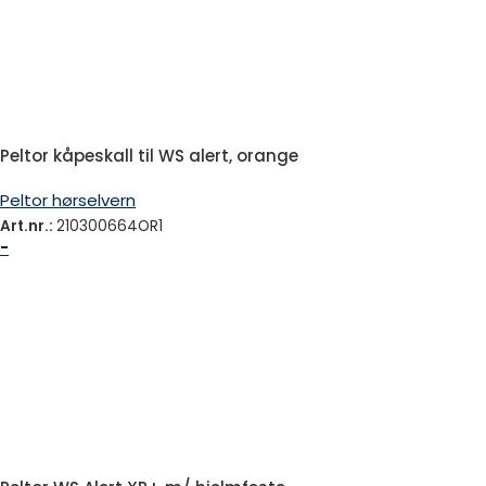
Peltor kåpeskall til WS alert, orange
Peltor hørselvern
Art.nr.:
210300664OR1
-