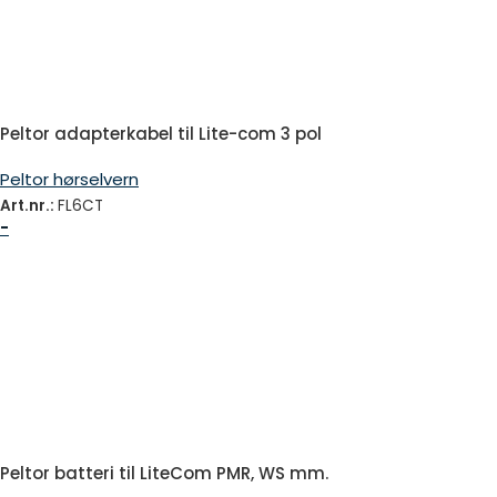
Peltor adapterkabel til Lite-com 3 pol
Peltor hørselvern
Art.nr.:
FL6CT
-
Peltor batteri til LiteCom PMR, WS mm.