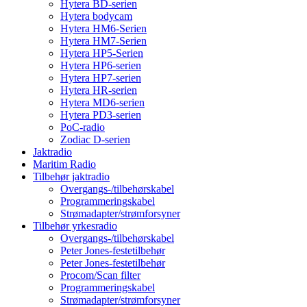
Hytera BD-serien
Hytera bodycam
Hytera HM6-Serien
Hytera HM7-Serien
Hytera HP5-Serien
Hytera HP6-serien
Hytera HP7-serien
Hytera HR-serien
Hytera MD6-serien
Hytera PD3-serien
PoC-radio
Zodiac D-serien
Jaktradio
Maritim Radio
Tilbehør jaktradio
Overgangs-/tilbehørskabel
Programmeringskabel
Strømadapter/strømforsyner
Tilbehør yrkesradio
Overgangs-/tilbehørskabel
Peter Jones-festetilbehør
Peter Jones-festetilbehør
Procom/Scan filter
Programmeringskabel
Strømadapter/strømforsyner