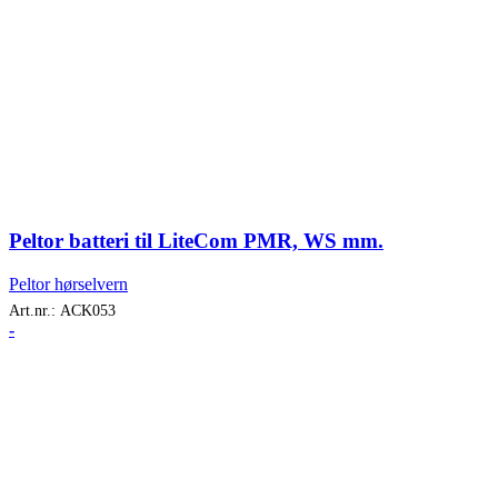
Peltor batteri til LiteCom PMR, WS mm.
Peltor hørselvern
Art.nr.:
ACK053
-