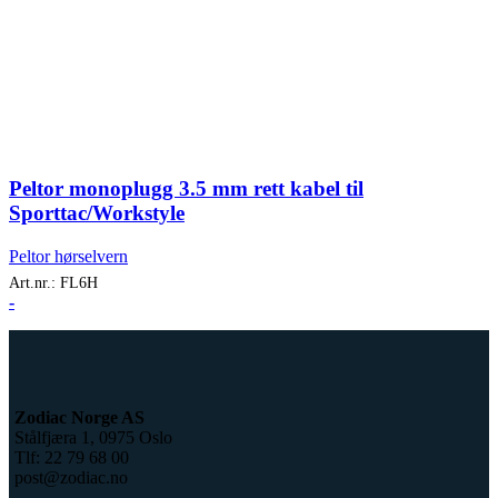
Peltor monoplugg 3.5 mm rett kabel til
Sporttac/Workstyle
Peltor hørselvern
Art.nr.:
FL6H
-
Zodiac Norge AS
Stålfjæra 1, 0975 Oslo
Tlf: 22 79 68 00
post@zodiac.no