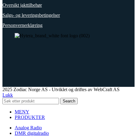
Oversikt jakttilbehør
Salgs- og leveringsbetingelser
Personvernerklæring
2025 Zodiac Norge AS - Utviklet og driftes av WebCraft AS
Lukk
Search
MENY
PRODUKTER
Analog Radio
DMR digitalradio