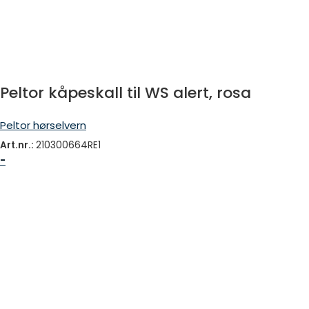
Peltor kåpeskall til WS alert, rosa
Peltor hørselvern
Art.nr.:
210300664RE1
-