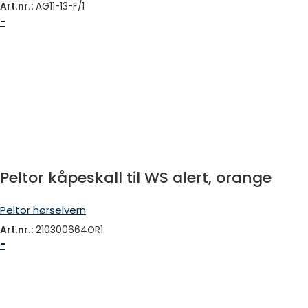
Art.nr.:
AG11-13-F/1
-
Peltor kåpeskall til WS alert, orange
Peltor hørselvern
Art.nr.:
210300664OR1
-