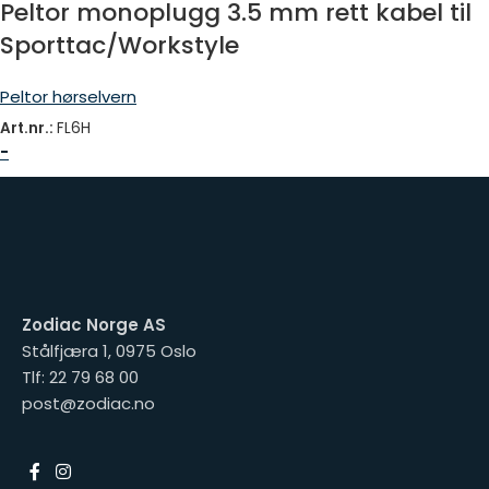
Peltor monoplugg 3.5 mm rett kabel til
Sporttac/Workstyle
Peltor hørselvern
Art.nr.:
FL6H
-
Zodiac Norge AS
Stålfjæra 1, 0975 Oslo
Tlf: 22 79 68 00
post@zodiac.no