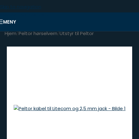
Skip to navigation
Skip to main content
MENY
Hjem
/
Peltor hørselvern
/
Utstyr til Peltor