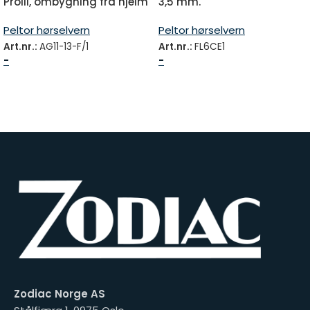
ProIII, ombygning fra hjelm
3,5 mm.
til bøyle
Peltor hørselvern
Peltor hørselvern
Art.nr.:
AG11-13-F/1
Art.nr.:
FL6CE1
-
-
Zodiac Norge AS