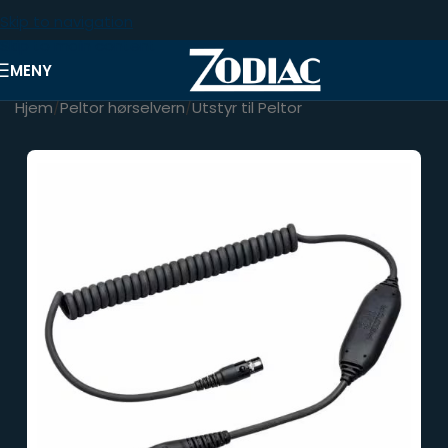
Skip to navigation
Skip to main content
MENY
Hjem
/
Peltor hørselvern
/
Utstyr til Peltor