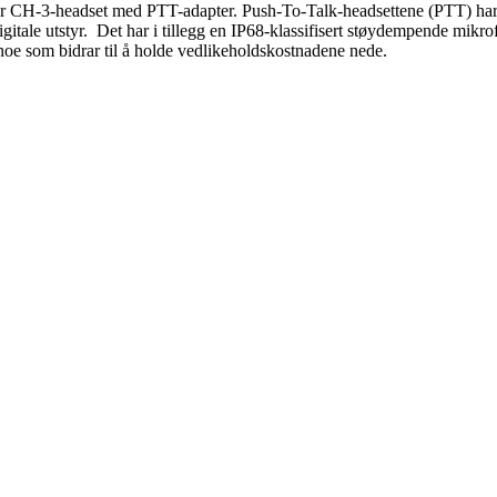
tor CH-3-headset med PTT-adapter. Push-To-Talk-headsettene (PTT) har C
digitale utstyr. Det har i tillegg en IP68-klassifisert støydempende mikro
y, noe som bidrar til å holde vedlikeholdskostnadene nede.