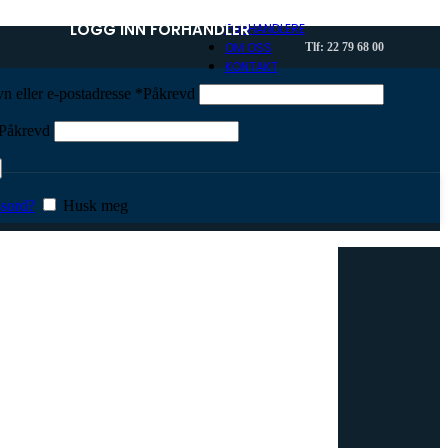
LOGG INN FORHANDLER
FORHANDLERE
OM OSS
Tlf: 22 79 68 00
KONTAKT
n eller e-postadresse
*
Påkrevd
Påkrevd
sord?
Husk meg