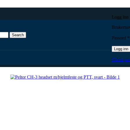
Logg inn
Brukernav
Search
Passord
*
Logg inn
/hjelmfeste og PTT, svart
Glemt pas