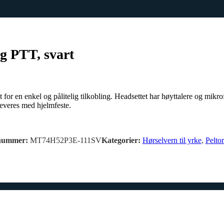
g PTT, svart
en enkel og pålitelig tilkobling. Headsettet har høyttalere og mikrofo
everes med hjelmfeste.
nummer:
MT74H52P3E-111SV
Kategorier:
Hørselvern til yrke
,
Pelto