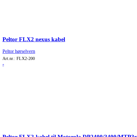
Peltor FLX2 nexus kabel
Peltor hørselvern
Art.nr.:
FLX2-200
-
Peltor FLX2-kabel til Motorola DP2400/3400/MTP3xx