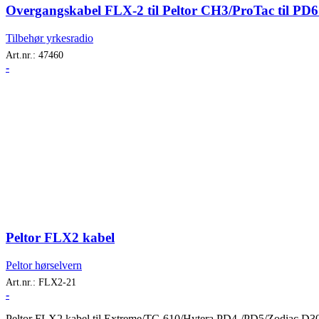
Overgangskabel FLX-2 til Peltor CH3/ProTac til PD6 
Tilbehør yrkesradio
Art.nr.:
47460
-
Peltor FLX2 kabel
Peltor hørselvern
Art.nr.:
FLX2-21
-
Peltor FLX2 kabel til Extreme/TC-610/Hytera PD4-/PD5/Zodiac 