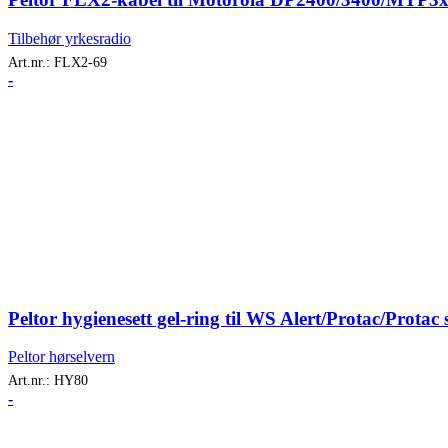
Tilbehør yrkesradio
Art.nr.:
FLX2-69
-
Peltor hygienesett gel-ring til WS Alert/Protac/Prota
Peltor hørselvern
Art.nr.:
HY80
-