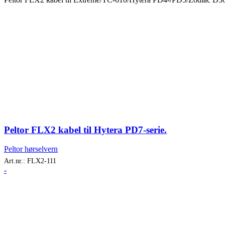
Peltor FLX2 kabel til Hytera PD7-serie.
Peltor hørselvern
Art.nr.:
FLX2-111
-