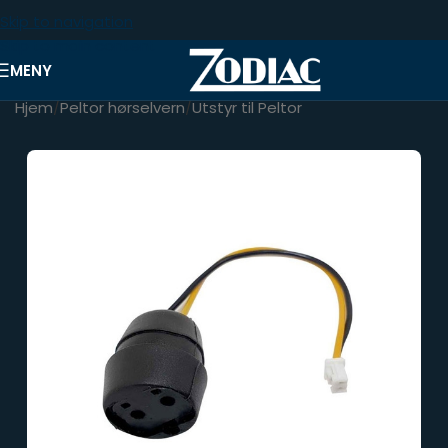
Skip to navigation
Skip to main content
MENY
Hjem
/
Peltor hørselvern
/
Utstyr til Peltor