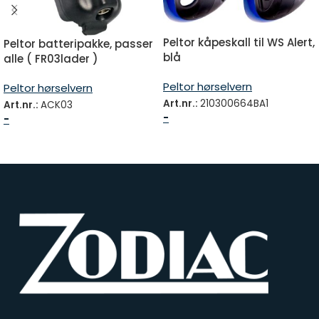
Peltor kåpeskall til WS Alert,
Peltor batteripakke, passer
blå
alle ( FR03lader )
Peltor hørselvern
Peltor hørselvern
Art.nr.:
210300664BA1
Art.nr.:
ACK03
-
-