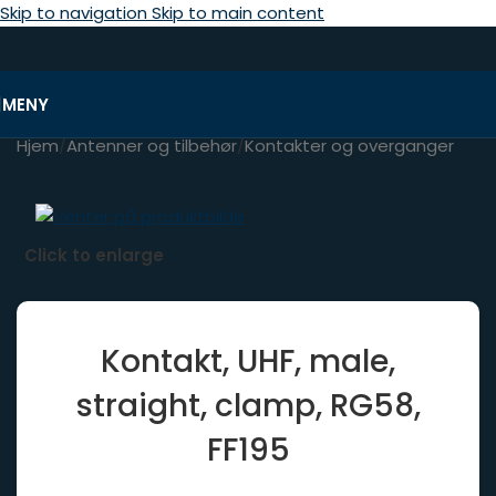
Skip to navigation
Skip to main content
MENY
Hjem
/
Antenner og tilbehør
/
Kontakter og overganger
Click to enlarge
Kontakt, UHF, male,
straight, clamp, RG58,
FF195