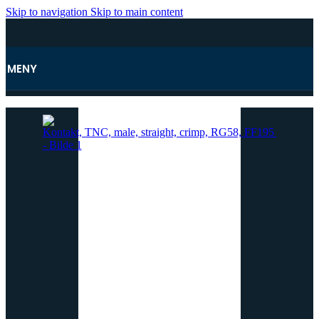
Skip to navigation
Skip to main content
MENY
Hjem
/
Antenner og tilbehør
/
Kontakter og overganger