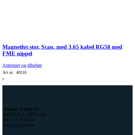
Magnetfot stor, Scan, med 3.65 kabel RG58 med
FME nippel
Antenner og tilbehør
Art.nr.:
40110
-
Zodiac Norge AS
Stålfjæra 1, 0975 Oslo
Tlf: 22 79 68 00
post@zodiac.no