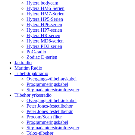
Hytera bodycam
Hytera HM6-Serien
Hytera HM7-Serien
Hytera HP5-Serien
Hytera HP6-serien
Hytera HP7-serien
Hytera HR-serien
Hytera MD6-serien
Hytera PD3-serien
PoC-radio
Zodiac D-serien
Jaktradio
Maritim Radio
Tilbehør jaktradio
Overgangs-/tilbehørskabel
Programmeringskabel
Strømadapter/strømforsyner
Tilbehør yrkesradio
Overgangs-/tilbehørskabel
Peter Jones-festetilbehør
Peter Jones-festetilbehør
Procom/Scan filter
Programmeringskabel
Strømadapter/strømforsyner
Telox-tilbehør