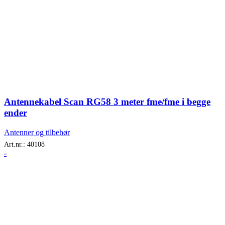
Antennekabel Scan RG58 3 meter fme/fme i begge
ender
Antenner og tilbehør
Art.nr.:
40108
-