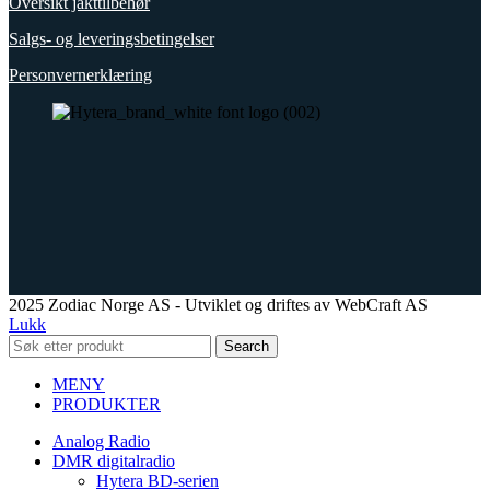
Oversikt jakttilbehør
Salgs- og leveringsbetingelser
Personvernerklæring
2025 Zodiac Norge AS - Utviklet og driftes av WebCraft AS
Lukk
Search
MENY
PRODUKTER
Analog Radio
DMR digitalradio
Hytera BD-serien