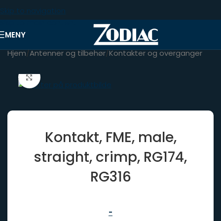
Skip to navigation
Skip to main content
MENY
Hjem
/
Antenner og tilbehør
/
Kontakter og overganger
Click to enlarge
Kontakt, FME, male,
straight, crimp, RG174,
RG316
-