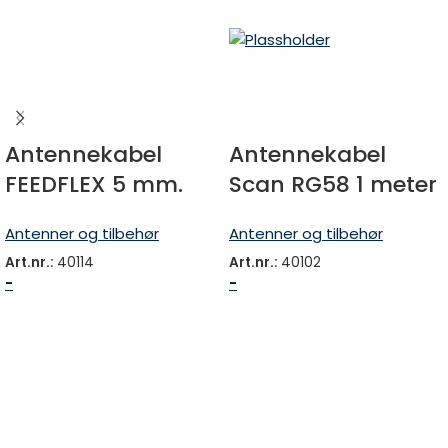
Antennekabel
Antennekabel
FEEDFLEX 5 mm.
Scan RG58 1 meter
lavtap/
fme/fme
Antenner og tilbehør
Antenner og tilbehør
dobbeltskjerm
Art.nr.:
40114
Art.nr.:
40102
-
-