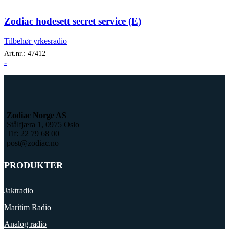
Zodiac hodesett secret service (E)
Tilbehør yrkesradio
Art.nr.:
47412
-
Zodiac Norge AS
Stålfjæra 1, 0975 Oslo
Tlf: 22 79 68 00
post@zodiac.no
PRODUKTER
Jaktradio
Maritim Radio
Analog radio