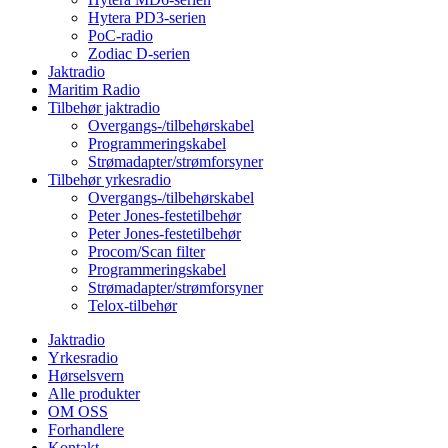
Hytera PD3-serien
PoC-radio
Zodiac D-serien
Jaktradio
Maritim Radio
Tilbehør jaktradio
Overgangs-/tilbehørskabel
Programmeringskabel
Strømadapter/strømforsyner
Tilbehør yrkesradio
Overgangs-/tilbehørskabel
Peter Jones-festetilbehør
Peter Jones-festetilbehør
Procom/Scan filter
Programmeringskabel
Strømadapter/strømforsyner
Telox-tilbehør
Jaktradio
Yrkesradio
Hørselsvern
Alle produkter
OM OSS
Forhandlere
Kontakt