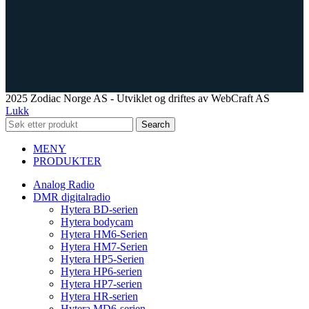
2025 Zodiac Norge AS - Utviklet og driftes av WebCraft AS
Lukk
Search
MENY
PRODUKTER
Analog Radio
DMR digitalradio
Hytera BD-serien
Hytera bodycam
Hytera HM6-Serien
Hytera HM7-Serien
Hytera HP5-Serien
Hytera HP6-serien
Hytera HP7-serien
Hytera HR-serien
Hytera MD6-serien