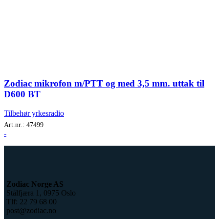
Zodiac mikrofon m/PTT og med 3,5 mm. uttak til
D600 BT
Tilbehør yrkesradio
Art.nr.:
47499
-
Zodiac Norge AS
Stålfjæra 1, 0975 Oslo
Tlf: 22 79 68 00
post@zodiac.no