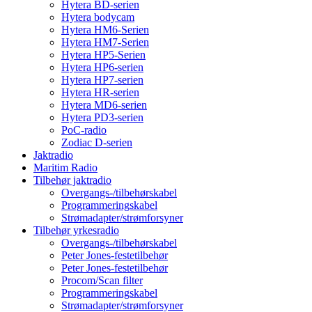
Hytera BD-serien
Hytera bodycam
Hytera HM6-Serien
Hytera HM7-Serien
Hytera HP5-Serien
Hytera HP6-serien
Hytera HP7-serien
Hytera HR-serien
Hytera MD6-serien
Hytera PD3-serien
PoC-radio
Zodiac D-serien
Jaktradio
Maritim Radio
Tilbehør jaktradio
Overgangs-/tilbehørskabel
Programmeringskabel
Strømadapter/strømforsyner
Tilbehør yrkesradio
Overgangs-/tilbehørskabel
Peter Jones-festetilbehør
Peter Jones-festetilbehør
Procom/Scan filter
Programmeringskabel
Strømadapter/strømforsyner