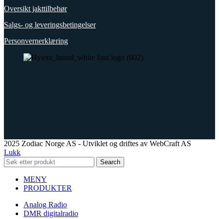
Oversikt jakttilbehør
Salgs- og leveringsbetingelser
Personvernerklæring
2025 Zodiac Norge AS - Utviklet og driftes av WebCraft AS
Lukk
Search
MENY
PRODUKTER
Analog Radio
DMR digitalradio