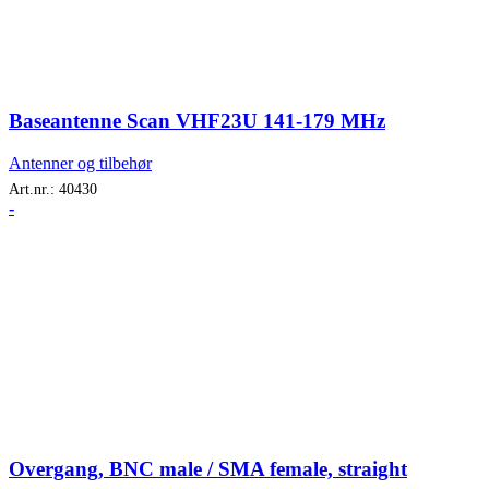
Baseantenne Scan VHF23U 141-179 MHz
Antenner og tilbehør
Art.nr.:
40430
-
Overgang, BNC male / SMA female, straight