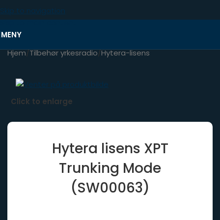
Skip to navigation
Skip to main content
MENY
Hjem
/
Tilbehør yrkesradio
/
Hytera-lisens
Click to enlarge
Hytera lisens XPT
Trunking Mode
(SW00063)