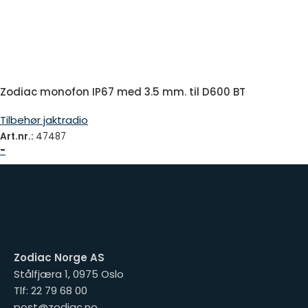
Zodiac monofon IP67 med 3.5 mm. til D600 BT
Tilbehør jaktradio
Art.nr.:
47487
-
Zodiac Norge AS
Stålfjæra 1, 0975 Oslo
Tlf: 22 79 68 00
post@zodiac.no