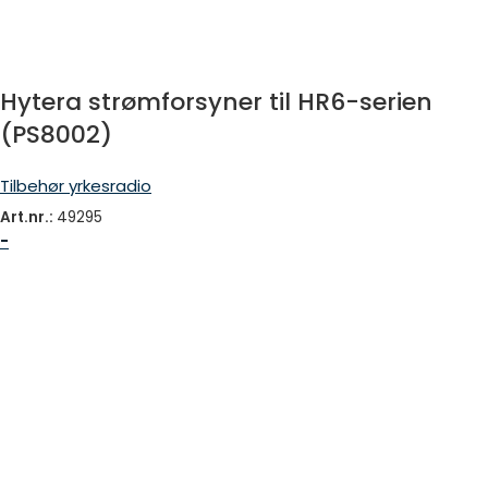
Hytera strømforsyner til HR6-serien
(PS8002)
Tilbehør yrkesradio
Art.nr.:
49295
-