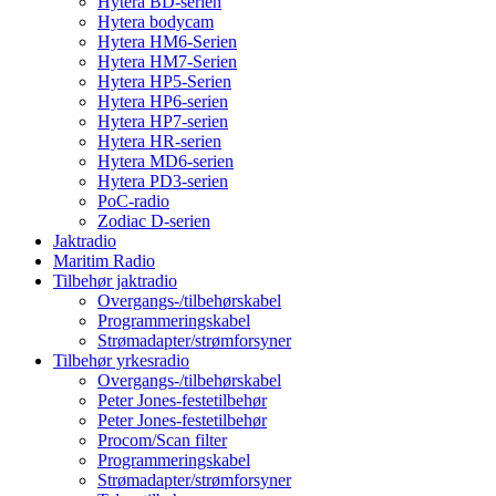
Hytera BD-serien
Hytera bodycam
Hytera HM6-Serien
Hytera HM7-Serien
Hytera HP5-Serien
Hytera HP6-serien
Hytera HP7-serien
Hytera HR-serien
Hytera MD6-serien
Hytera PD3-serien
PoC-radio
Zodiac D-serien
Jaktradio
Maritim Radio
Tilbehør jaktradio
Overgangs-/tilbehørskabel
Programmeringskabel
Strømadapter/strømforsyner
Tilbehør yrkesradio
Overgangs-/tilbehørskabel
Peter Jones-festetilbehør
Peter Jones-festetilbehør
Procom/Scan filter
Programmeringskabel
Strømadapter/strømforsyner