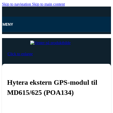
Skip to navigation
Skip to main content
MENY
Hjem
/
Tilbehør yrkesradio
/
Diverse tilbehør
Click to enlarge
Hytera ekstern GPS-modul til
MD615/625 (POA134)