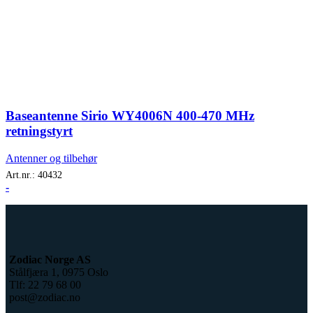
Baseantenne Sirio WY4006N 400-470 MHz
retningstyrt
Antenner og tilbehør
Art.nr.:
40432
-
Zodiac Norge AS
Stålfjæra 1, 0975 Oslo
Tlf: 22 79 68 00
post@zodiac.no