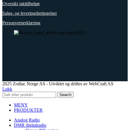
Oversikt jakttilbehør
Salgs- og leveringsbetingelser
Personvernerklæring
2025 Zodiac Norge AS - Utviklet og driftes av WebCraft AS
Lukk
Search
MENY
PRODUKTER
Analog Radio
DMR digitalradio