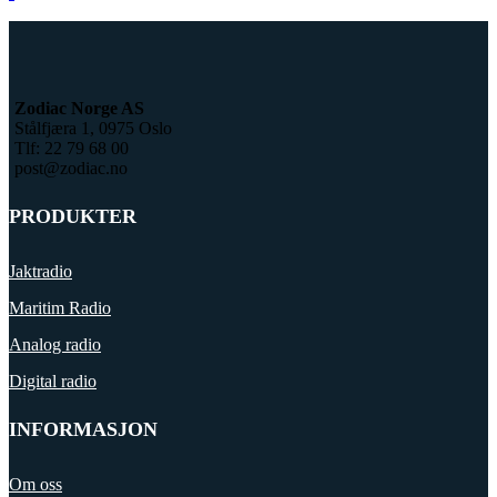
Zodiac Norge AS
Stålfjæra 1, 0975 Oslo
Tlf: 22 79 68 00
post@zodiac.no
PRODUKTER
Jaktradio
Maritim Radio
Analog radio
Digital radio
INFORMASJON
Om oss