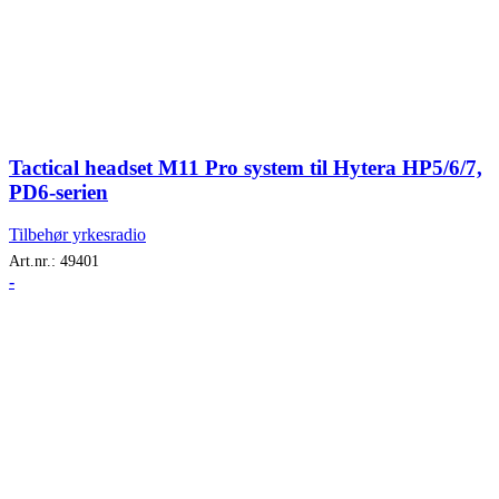
Tactical headset M11 Pro system til Hytera HP5/6/7,
PD6-serien
Tilbehør yrkesradio
Art.nr.:
49401
-