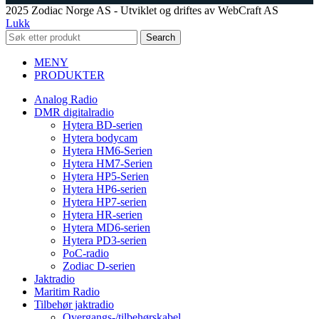
2025 Zodiac Norge AS - Utviklet og driftes av WebCraft AS
Lukk
Search
MENY
PRODUKTER
Analog Radio
DMR digitalradio
Hytera BD-serien
Hytera bodycam
Hytera HM6-Serien
Hytera HM7-Serien
Hytera HP5-Serien
Hytera HP6-serien
Hytera HP7-serien
Hytera HR-serien
Hytera MD6-serien
Hytera PD3-serien
PoC-radio
Zodiac D-serien
Jaktradio
Maritim Radio
Tilbehør jaktradio
Overgangs-/tilbehørskabel