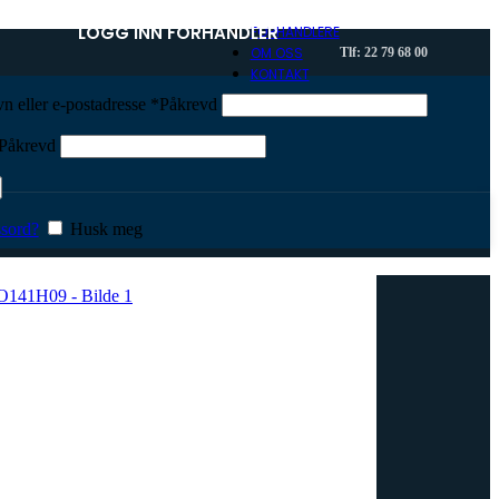
LOGG INN FORHANDLER
FORHANDLERE
OM OSS
Tlf: 22 79 68 00
KONTAKT
n eller e-postadresse
*
Påkrevd
Påkrevd
 ANO141H09
sord?
Husk meg