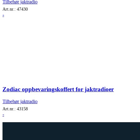
Tilbehør jaktradio
Art.nr.:
47430
-
Zodiac oppbevaringskoffert for jaktradioer
Tilbehør jaktradio
Art.nr.:
43158
-