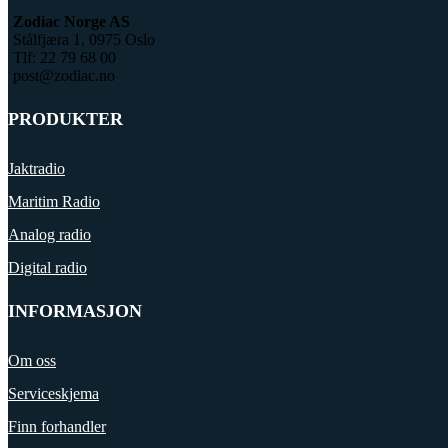
Zodiac Norge AS
Stålfjæra 1, 0975 Oslo
Tlf: 22 79 68 00
post@zodiac.no
PRODUKTER
Jaktradio
Maritim Radio
Analog radio
Digital radio
INFORMASJON
Om oss
Serviceskjema
Finn forhandler