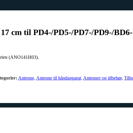
17 cm til PD4-/PD5-/PD7-/PD9-/BD6
serien (ANO141H03).
tegorier:
Antenne
,
Antenne til håndapparat
,
Antenner og tilbehør
,
Tilb