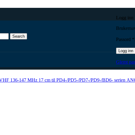
Logg inn
Brukernav
Search
Passord
*
Logg inn
nne VHF 136-147 MHz 17 cm til PD4-/PD5-/PD7-/PD9-/BD6- serien
Glemt pas