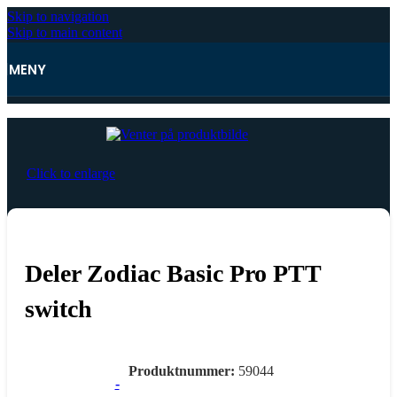
Skip to navigation
Skip to main content
MENY
Hjem
Click to enlarge
Deler Zodiac Basic Pro PTT
switch
Produktnummer:
59044
-