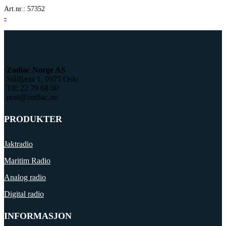
Art.nr.:
57352
-
Zodiac Norge AS
Stålfjæra 1, 0975 Oslo
Tlf: 22 79 68 00
post@zodiac.no
PRODUKTER
Jaktradio
Maritim Radio
Analog radio
Digital radio
INFORMASJON