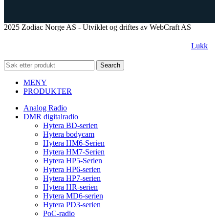
2025 Zodiac Norge AS - Utviklet og driftes av WebCraft AS
Lukk
Search
MENY
PRODUKTER
Analog Radio
DMR digitalradio
Hytera BD-serien
Hytera bodycam
Hytera HM6-Serien
Hytera HM7-Serien
Hytera HP5-Serien
Hytera HP6-serien
Hytera HP7-serien
Hytera HR-serien
Hytera MD6-serien
Hytera PD3-serien
PoC-radio