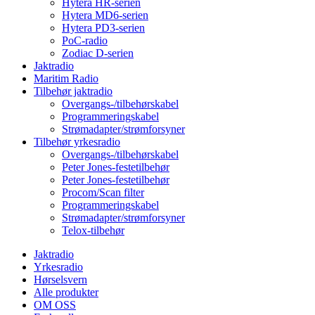
Hytera HR-serien
Hytera MD6-serien
Hytera PD3-serien
PoC-radio
Zodiac D-serien
Jaktradio
Maritim Radio
Tilbehør jaktradio
Overgangs-/tilbehørskabel
Programmeringskabel
Strømadapter/strømforsyner
Tilbehør yrkesradio
Overgangs-/tilbehørskabel
Peter Jones-festetilbehør
Peter Jones-festetilbehør
Procom/Scan filter
Programmeringskabel
Strømadapter/strømforsyner
Telox-tilbehør
Jaktradio
Yrkesradio
Hørselsvern
Alle produkter
OM OSS