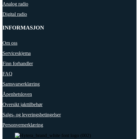
Analog radio
Digital radio
INFORMASJON
Om oss
Serviceskjema
Finn forhandler
FAQ
Samsvarserklæring
Åpenhetsloven
Oversikt jakttilbehør
Salgs- og leveringsbetingelser
Personvernerklæring