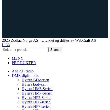
2025 Zodiac Norge AS - Utviklet og driftes av WebCraft AS
Lukk
Search
MENY
PRODUKTER
Analog Radio
DMR digitalradio
Hytera BD-serien
Hytera bodycam
Hytera HM6-Serien
Hytera HM7-Serien
Hytera HP5-Serien
Hytera HP6-serien
Hytera HP7-serien