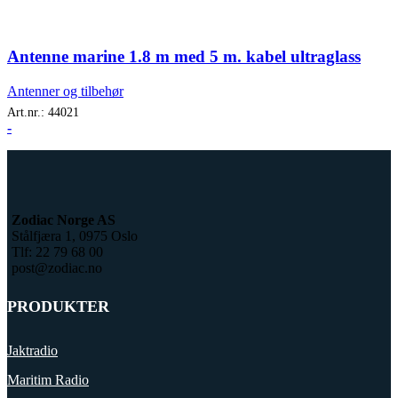
Antenne marine 1.8 m med 5 m. kabel ultraglass
Antenner og tilbehør
Art.nr.:
44021
-
Zodiac Norge AS
Stålfjæra 1, 0975 Oslo
Tlf: 22 79 68 00
post@zodiac.no
PRODUKTER
Jaktradio
Maritim Radio