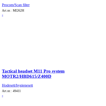
Procom/Scan filter
Art.nr.:
MI262H
-
Tactical headset M11 Pro system
MOTR2/HBD615/Z400D
Hodesett/hygienesett
Art.nr.:
49411
-