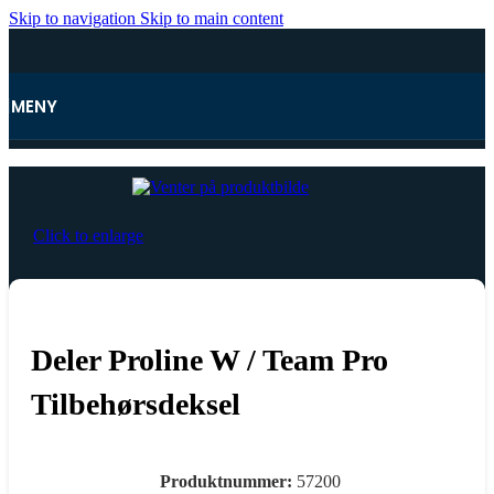
Skip to navigation
Skip to main content
MENY
Hjem
Click to enlarge
Deler Proline W / Team Pro
Tilbehørsdeksel
Produktnummer:
57200