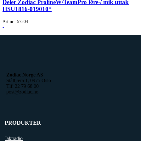
Deler Zodiac ProlineW/TeamPro Øre-/ mik uttak
HSU1816-019010*
Art.nr.:
57204
-
Zodiac Norge AS
Stålfjæra 1, 0975 Oslo
Tlf: 22 79 68 00
post@zodiac.no
PRODUKTER
Jaktradio