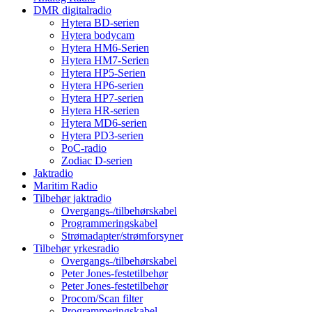
DMR digitalradio
Hytera BD-serien
Hytera bodycam
Hytera HM6-Serien
Hytera HM7-Serien
Hytera HP5-Serien
Hytera HP6-serien
Hytera HP7-serien
Hytera HR-serien
Hytera MD6-serien
Hytera PD3-serien
PoC-radio
Zodiac D-serien
Jaktradio
Maritim Radio
Tilbehør jaktradio
Overgangs-/tilbehørskabel
Programmeringskabel
Strømadapter/strømforsyner
Tilbehør yrkesradio
Overgangs-/tilbehørskabel
Peter Jones-festetilbehør
Peter Jones-festetilbehør
Procom/Scan filter
Programmeringskabel