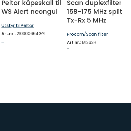
Peltor kåpeskall til
Scan duplexfilter
WS Alert neongul
158-175 MHz split
Tx-Rx 5 MHz
Utstyr til Peltor
Art.nr.:
210300664GY1
Procom/Scan filter
-
Art.nr.:
MI262H
-