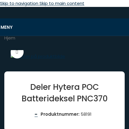
Skip to navigation
Skip to main content
MENY
Hjem
Click to enlarge
Deler Hytera POC
Batterideksel PNC370
-
Produktnummer:
58191