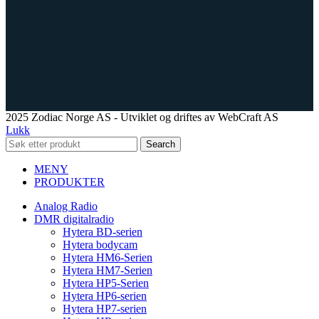
2025 Zodiac Norge AS - Utviklet og driftes av WebCraft AS
Lukk
Search
MENY
PRODUKTER
Analog Radio
DMR digitalradio
Hytera BD-serien
Hytera bodycam
Hytera HM6-Serien
Hytera HM7-Serien
Hytera HP5-Serien
Hytera HP6-serien
Hytera HP7-serien