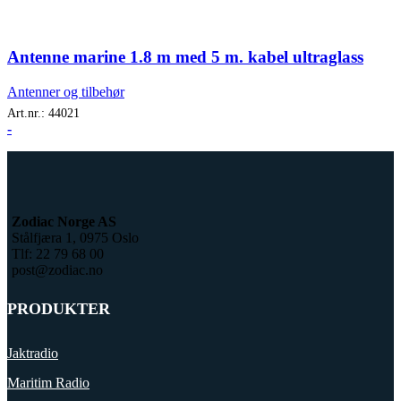
Antenne marine 1.8 m med 5 m. kabel ultraglass
Antenner og tilbehør
Art.nr.:
44021
-
Zodiac Norge AS
Stålfjæra 1, 0975 Oslo
Tlf: 22 79 68 00
post@zodiac.no
PRODUKTER
Jaktradio
Maritim Radio