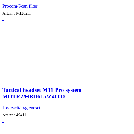
Procom/Scan filter
Art.nr.:
MI262H
-
Tactical headset M11 Pro system
MOTR2/HBD615/Z400D
Hodesett/hygienesett
Art.nr.:
49411
-