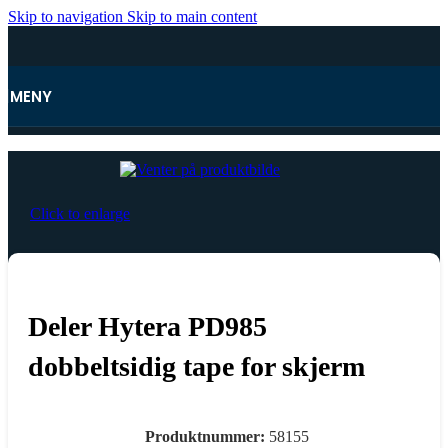
Skip to navigation
Skip to main content
MENY
Hjem
Click to enlarge
Deler Hytera PD985
dobbeltsidig tape for skjerm
Produktnummer:
58155