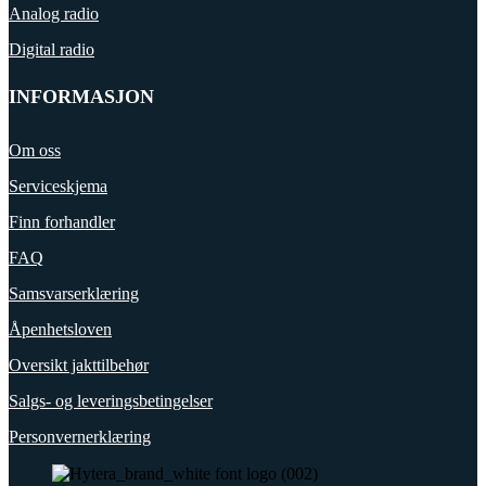
Analog radio
Digital radio
INFORMASJON
Om oss
Serviceskjema
Finn forhandler
FAQ
Samsvarserklæring
Åpenhetsloven
Oversikt jakttilbehør
Salgs- og leveringsbetingelser
Personvernerklæring