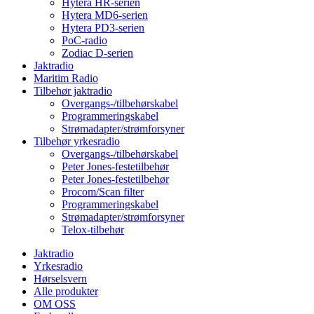
Hytera HR-serien
Hytera MD6-serien
Hytera PD3-serien
PoC-radio
Zodiac D-serien
Jaktradio
Maritim Radio
Tilbehør jaktradio
Overgangs-/tilbehørskabel
Programmeringskabel
Strømadapter/strømforsyner
Tilbehør yrkesradio
Overgangs-/tilbehørskabel
Peter Jones-festetilbehør
Peter Jones-festetilbehør
Procom/Scan filter
Programmeringskabel
Strømadapter/strømforsyner
Telox-tilbehør
Jaktradio
Yrkesradio
Hørselsvern
Alle produkter
OM OSS