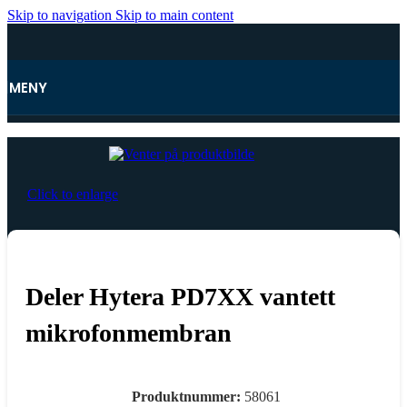
Skip to navigation
Skip to main content
MENY
Hjem
Click to enlarge
Deler Hytera PD7XX vantett
mikrofonmembran
Produktnummer:
58061