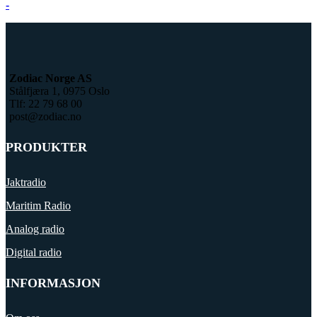
-
Zodiac Norge AS
Stålfjæra 1, 0975 Oslo
Tlf: 22 79 68 00
post@zodiac.no
PRODUKTER
Jaktradio
Maritim Radio
Analog radio
Digital radio
INFORMASJON