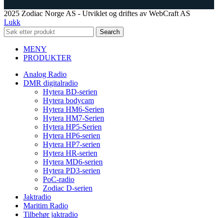
2025 Zodiac Norge AS - Utviklet og driftes av WebCraft AS
Lukk
Search
MENY
PRODUKTER
Analog Radio
DMR digitalradio
Hytera BD-serien
Hytera bodycam
Hytera HM6-Serien
Hytera HM7-Serien
Hytera HP5-Serien
Hytera HP6-serien
Hytera HP7-serien
Hytera HR-serien
Hytera MD6-serien
Hytera PD3-serien
PoC-radio
Zodiac D-serien
Jaktradio
Maritim Radio
Tilbehør jaktradio