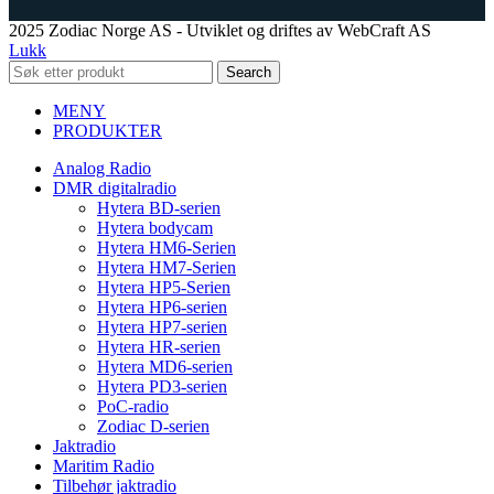
2025 Zodiac Norge AS - Utviklet og driftes av WebCraft AS
Lukk
Search
MENY
PRODUKTER
Analog Radio
DMR digitalradio
Hytera BD-serien
Hytera bodycam
Hytera HM6-Serien
Hytera HM7-Serien
Hytera HP5-Serien
Hytera HP6-serien
Hytera HP7-serien
Hytera HR-serien
Hytera MD6-serien
Hytera PD3-serien
PoC-radio
Zodiac D-serien
Jaktradio
Maritim Radio
Tilbehør jaktradio