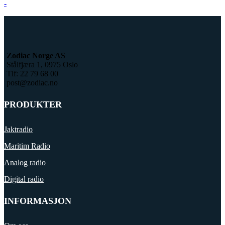
-
Zodiac Norge AS
Stålfjæra 1, 0975 Oslo
Tlf: 22 79 68 00
post@zodiac.no
PRODUKTER
Jaktradio
Maritim Radio
Analog radio
Digital radio
INFORMASJON