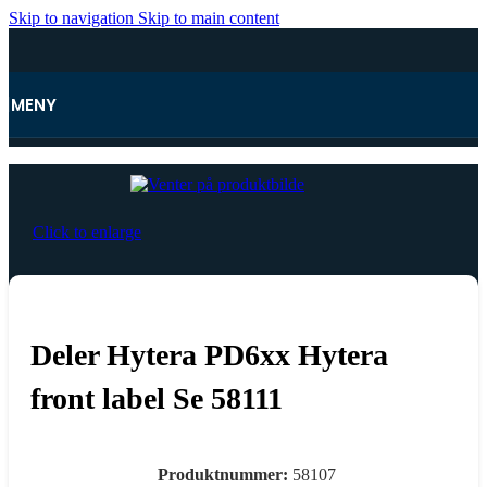
Skip to navigation
Skip to main content
MENY
Hjem
Click to enlarge
Deler Hytera PD6xx Hytera
front label Se 58111
Produktnummer:
58107