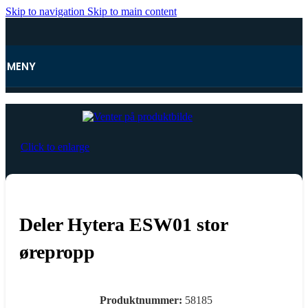
Skip to navigation
Skip to main content
MENY
Hjem
Click to enlarge
Deler Hytera ESW01 stor
ørepropp
Produktnummer:
58185