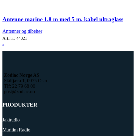
Antenne marine 1.8 m med 5 m. kabel ultraglass
Antenner og tilbehør
Art.nr.:
44021
-
Zodiac Norge AS
Stålfjæra 1, 0975 Oslo
Tlf: 22 79 68 00
post@zodiac.no
PRODUKTER
Jaktradio
Maritim Radio