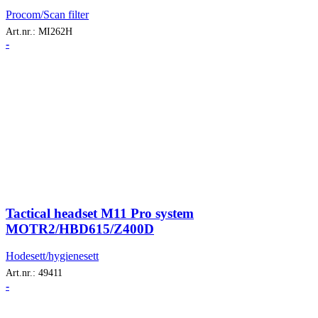
Procom/Scan filter
Art.nr.:
MI262H
-
Tactical headset M11 Pro system
MOTR2/HBD615/Z400D
Hodesett/hygienesett
Art.nr.:
49411
-