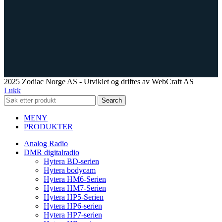
2025 Zodiac Norge AS - Utviklet og driftes av WebCraft AS
Lukk
Search
MENY
PRODUKTER
Analog Radio
DMR digitalradio
Hytera BD-serien
Hytera bodycam
Hytera HM6-Serien
Hytera HM7-Serien
Hytera HP5-Serien
Hytera HP6-serien
Hytera HP7-serien