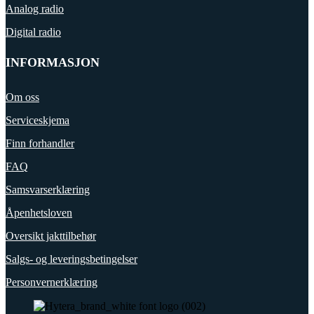
Analog radio
Digital radio
INFORMASJON
Om oss
Serviceskjema
Finn forhandler
FAQ
Samsvarserklæring
Åpenhetsloven
Oversikt jakttilbehør
Salgs- og leveringsbetingelser
Personvernerklæring