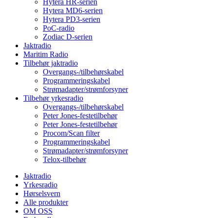
Hytera HR-serien
Hytera MD6-serien
Hytera PD3-serien
PoC-radio
Zodiac D-serien
Jaktradio
Maritim Radio
Tilbehør jaktradio
Overgangs-/tilbehørskabel
Programmeringskabel
Strømadapter/strømforsyner
Tilbehør yrkesradio
Overgangs-/tilbehørskabel
Peter Jones-festetilbehør
Peter Jones-festetilbehør
Procom/Scan filter
Programmeringskabel
Strømadapter/strømforsyner
Telox-tilbehør
Jaktradio
Yrkesradio
Hørselsvern
Alle produkter
OM OSS